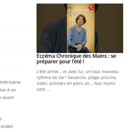
ale : et si on
Eczéma Chronique des Mains : se
Youtube
ube
Youtube
préparer pour l’été !
e diabète de type 2
L'été arrive… et avec lui, un tout nouveau
çues chez les
rythme de vie ! Vacances, plage, piscine,
 américaine
ez les soignants.
soleil, activités en plein air… Nos mains
sont ...
due à un
Di
You
e avant
Le 
nom
dia
s
défi
s ondes