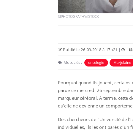
SIPHOTOGRAPHY/ISTOCK
Publié le 26.09.2018 à 17h21
|
|
Eczéma Chronique des Mains :
Car
Youtube
You
Youtube
expliquer ma maladie
pré
Mots clés :
oncologie
Marjolaine
Il y a des sujets qui sont faciles à aborder...
Fati
d'autres non ! D'un côté, poser des
mêm
Pourquoi quand ils jouent, certains 
questions sur la maladie d'un proche c'est
care
montrer ...
...
parue ce mercredi 26 septembre da
marqueur cérébral. A terme, cette dé
qu’elle ne devienne un comportement
Des chercheurs de l’Université de l’
individuelles, ils les ont parés d’un