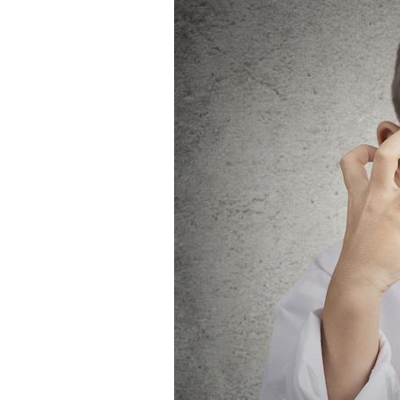
Fortes chaleurs :
pourquoi le risque de
noyade grimpe-t-il ?
Le Viagra pourrait-il
freiner la propagation du
cancer ?
Pourquoi manger moins
de protéines pourrait
finalement être bénéfique