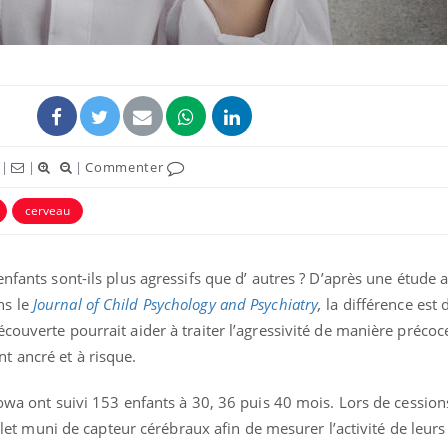
|
|
|
Commenter
ence en fer : comprendre pour
Insuline & Charge ment
tube
Youtube
Youtube
Yout
venir
osait en parler??
cerveau
gue, irritabilité, brouillard mental ou
En 2026, l'insuline dans l
e alopécie… Les symptômes de la
reste entourée d'idées re
enfants sont-ils plus agressifs que d’ autres ? D’après une étude
nce en fer sont multiples ce qui la rend
patients comme parfois ch
ns le
Journal of Child Psychology and Psychiatry
,
la différence est 
couverte pourrait aider à traiter l’agressivité de manière précoc
 ancré et à risque.
Iowa ont suivi 153 enfants à 30, 36 puis 40 mois. Lors de cession
 filet muni de capteur cérébraux afin de mesurer l’activité de leur