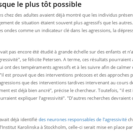
isque le plus tôt possible
s chez des adultes avaient déjà montré que les individus présen
ement de situation étaient souvent plus agressifs que les autres.
 ces ondes comme un indicateur clé dans les agressions, la dépre
vait pas encore été étudié à grande échelle sur des enfants et n’
essivité", se félicite Petersen. A terme, ces résultats pourraient 
ui ont des tempéraments agressifs et à les suivre afin de calmer 
"il est prouvé que des interventions précoces et des approches 
 agressions que des interventions tardives intervenant au cours d
ent est déjà bien ancré", précise le chercheur. Toutefois, "il es
urraient expliquer l’agressivité". "D’autres recherches devraient
vait déjà identifié
des neurones responsables de l’agressivité
che
’Institut Karolinska à Stockholm, celle-ci serait mise en place pa