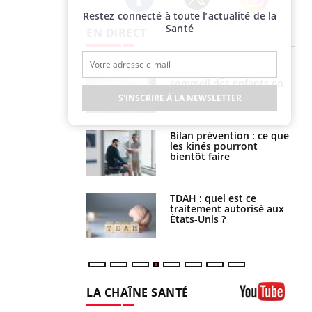
Restez connecté à toute l’actualité de la
Twitter
Facebook
Instagram
Santé
EN DIRECT
par un
Comment gérer le
a, une petite fille
sommeil des enfants en
e grâce à un
vacances ?
S'INSCRIRE À LA NEWSLETTER
essentiel
lose en Suisse :
Bilan prévention : ce que
st l’origine de la
les kinés pourront
nation ?
bientôt faire
s alimentaires :
TDAH : quel est ce
velle arme contre
traitement autorisé aux
tions sévères
États-Unis ?
LA CHAÎNE SANTÉ
Youtube