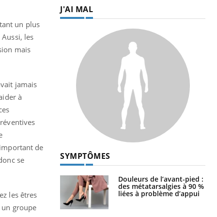
J'AI MAL
tant un plus
 Aussi, les
ssion mais
avait jamais
aider à
ces
préventives
e
t important de
SYMPTÔMES
 donc se
Douleurs de l’avant-pied :
des métatarsalgies à 90 %
liées à problème d’appui
z les êtres
r un groupe