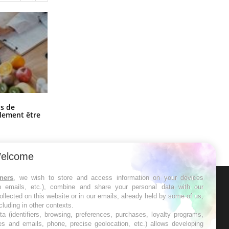
Grossesse et chaleur : ce que dit la
s de
science
alement être
elcome
tners
, we wish to store and access information on your devices
in emails, etc.), combine and share your personal data with our
ER
ollected on this website or in our emails, already held by some of us,
ncluding in other contexts.
ta (identifiers, browsing, preferences, purchases, loyalty programs,
s les semaines les meilleures
es and emails, phone, precise geolocation, etc.) allows developing