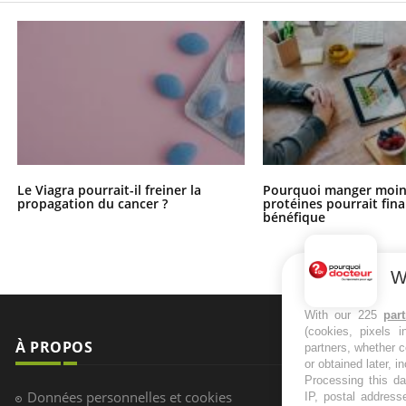
Le Viagra pourrait-il freiner la
Pourquoi manger moin
propagation du cancer ?
protéines pourrait fin
bénéfique
W
With our 225
par
(cookies, pixels 
À PROPOS
NEWSLETT
partners, whether c
or obtained later, i
Processing this da
Recevez toute
Données personnelles et cookies
IP, postal address