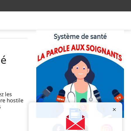
ié
z les
re hostile
s
Publicité