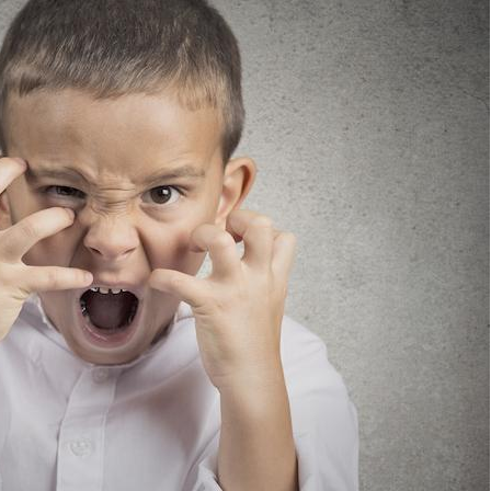
Grossesse et chaleur : ce
Mordue 
que dit la science
barracud
secouru
réflexe 
Le smartphone nuit-il à
Légionel
l'apprentissage de la
quelle e
lecture ?
contami
Mordue par une tique en
Allergie
vacances, elle reste dans
une nou
le coma pendant 42 jours
les réac