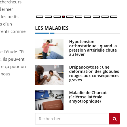
 chercheurs
dernier
les petits
rs d’un
LES MALADIES
parents comme
Hypotension
orthostatique : quand la
pression artérielle chute
 l’étude. "Et
au lever
, ils peuvent
dre ça pour un
Drépanocytose : une
déformation des globules
t nous
rouges aux conséquences
graves
Maladie de Charcot
(Sclérose latérale
amyotrophique)