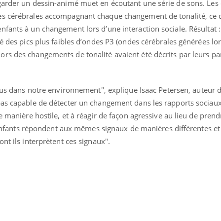
garder un dessin-animé muet en écoutant une série de sons. Les
es cérébrales accompagnant chaque changement de tonalité, ce 
fants à un changement lors d’une interaction sociale. Résultat : 
vé des pics plus faibles d’ondes P3 (ondes cérébrales générées lo
ors des changements de tonalité avaient été décrits par leurs 
gus dans notre environnement", explique Isaac Petersen, auteur de
pas capable de détecter un changement dans les rapports sociaux
e manière hostile, et à réagir de façon agressive au lieu de pren
es enfants répondent aux mêmes signaux de manières différentes e
nt ils interprètent ces signaux".