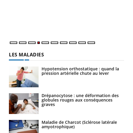
Le 
pers
ques
LES MALADIES
Hypotension orthostatique : quand la
pression artérielle chute au lever
Drépanocytose : une déformation des
globules rouges aux conséquences
graves
Maladie de Charcot (Sclérose latérale
amyotrophique)