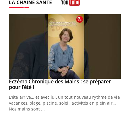
LA CHAÎNE SANTÉ
Youtube
Eczéma Chronique des Mains : se préparer
Youtube
Youtube
pour l’été !
L'été arrive… et avec lui, un tout nouveau rythme de vie !
Vacances, plage, piscine, soleil, activités en plein air…
Nos mains sont ...
Dia
You