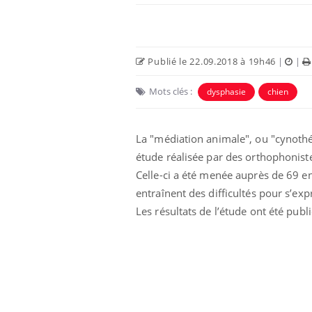
Publié le 22.09.2018 à 19h46
|
|
Mots clés :
dysphasie
chien
La "médiation animale", ou "cynothér
étude réalisée par des orthophonist
Celle-ci a été menée auprès de 69 e
entraînent des difficultés pour s’ex
unya, dengue,
La sieste empêche-t-elle
e : que se passe-
de dormir la nuit ?
Les résultats de l’étude ont été publ
 le sud de la
icaments GLP-1
VIH : la fin du comprimé
-ils aussi les os
tous les jours se profile-t-
elle enfin ?