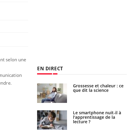
ant selon une
EN DIRECT
mmunication
endre.
Grossesse et chaleur : ce
Mordue par un
que dit la science
barracuda, une petite fille
secourue grâce à un
réflexe essentiel
Le smartphone nuit-il à
Légionellose en Suisse :
l'apprentissage de la
quelle est l’origine de la
lecture ?
contamination ?