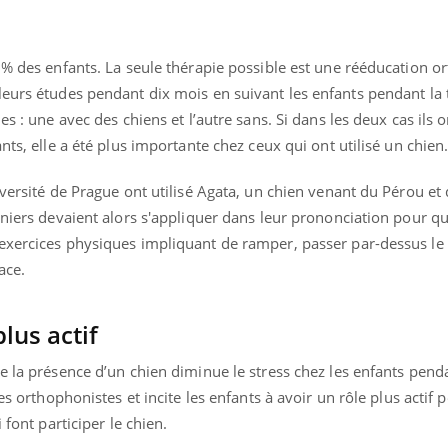
Pourquoi manger moins
de protéines pourrait
finalement être bénéfique
 2% des enfants. La seule thérapie possible est une rééducation 
leurs études pendant dix mois en suivant les enfants pendant la 
es : une avec des chiens et l’autre sans. Si dans les deux cas ils 
nts, elle a été plus importante chez ceux qui ont utilisé un chien
iversité de Prague ont utilisé Agata, un chien venant du Pérou et
rniers devaient alors s'appliquer dans leur prononciation pour qu
exercices physiques impliquant de ramper, passer par-dessus le 
ace.
lus actif
e la présence d’un chien diminue le stress chez les enfants pend
es orthophonistes et incite les enfants à avoir un rôle plus actif 
 font participer le chien.