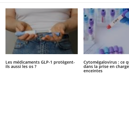
uline & Charge mentale : et si on
tube
Youtube
it en parler??
026, l'insuline dans le diabète de type 2
e entourée d'idées reçues chez les
ients comme parfois chez les soignants.
Les médicaments GLP-1 protègent-
Cytomégalovirus : ce q
ils aussi les os ?
dans la prise en char
enceintes