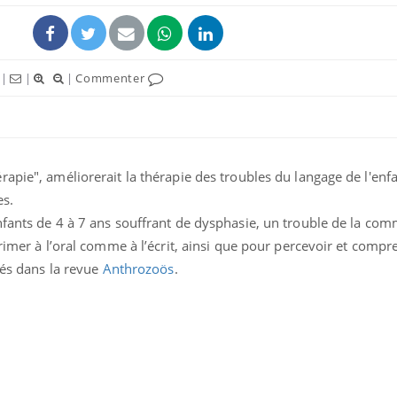
|
|
|
Commenter
apie", améliorerait la thérapie des troubles du langage de l'enf
es.
nfants de 4 à 7 ans souffrant de dysphasie, un trouble de la co
primer à l’oral comme à l’écrit, ainsi que pour percevoir et compr
Fortes chaleurs :
pourquoi le risque de
iés dans la revue
Anthrozoös
.
noyade grimpe-t-il ?
Le Viagra pourrait-il
freiner la propagation du
cancer ?