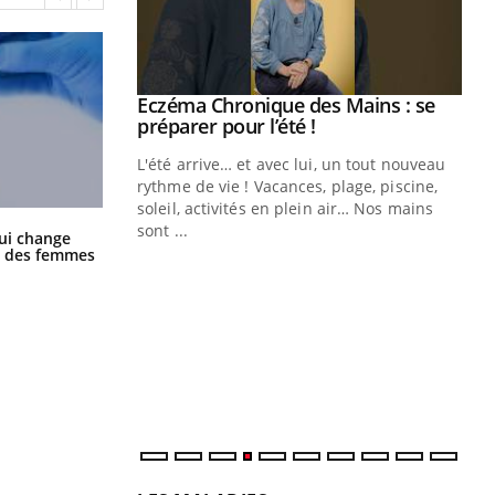
Eczéma Chronique des Mains : se
Youtube
Youtube
préparer pour l’été !
L'été arrive… et avec lui, un tout nouveau
rythme de vie ! Vacances, plage, piscine,
soleil, activités en plein air… Nos mains
sont ...
La sieste empêche-t-elle de dormir
ui change
Youtube
Diabète & Ramadan 2026
Un
la nuit ?
Youtube
You
ge des femmes
fac
Le Ramadan approche, et, pour de
pr
nombreuses personnes atteintes de
Un 
diabète, c'est une période de questions, de
mut
défis, mais ...
san
num