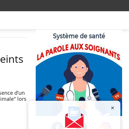
eints
sence d’un
nimale" lors
Publicité