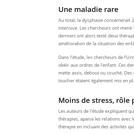
lovirus : ce qui
Pourquoi votre ventre
Une maladie rare
ans la prise en
gâche-t-il les premiers
des femmes
jours de vos vacances ?
s
Au total, la dysphasie concernerait
intensive. Les chercheurs ont mené 
derniers ont alors testé deux thérapi
amélioration de la situation des enfa
Dans l’étude, les chercheurs de l'Un
obéir aux ordres de l'enfant. Ces de
mette assis, debout ou couché. Des 
toucher étaient également mis en pl
Moins de stress, rôle p
Les auteurs de l’étude expliquent qu
thérapies, apaise les relations avec l
thérapie en incluant des activités qui