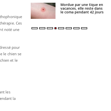
Mordue par une tique en
Allergies alimentaires :
vacances, elle reste dans
une nouvelle arme contre
le coma pendant 42 jours
les réactions sévères
orthophonique
thérapie. Ces
ont noté une
.
 dressé pour
e le chien se
chien et le
ant les
pendant la