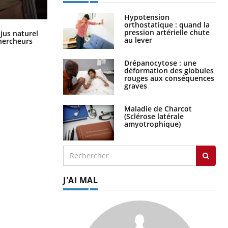
Hypotension
orthostatique : quand la
Comment oublier les écrans en
pression artérielle chute
 jus naturel
vacances ?
au lever
chercheurs
Drépanocytose : une
déformation des globules
rouges aux conséquences
graves
Maladie de Charcot
(Sclérose latérale
amyotrophique)
J'AI MAL