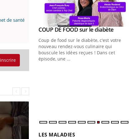
net de santé
Youtube
COUP DE FOOD sur le diabète
Youtube
Coup de food sur le diabète, c'est votre
nouveau rendez-vous culinaire qui
bouscule les idées reçues ! Dans cet
épisode, une ...
'inscrire
Quand l’entreprise mise sur le bien
Ec
Youtube
You
Youtube
être global
quo
"Les rendez-vous de la santé et de la
Dan
qualité de vie au travail" de Pourquoi
der
Docteur reçoivent Régis Blugeon, DRH et
com
directeur ...
et é
LES MALADIES