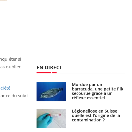
nquiéter si
pas oublier
EN DIRECT
Mordue par un
Comment gérer le
ciété
barracuda, une petite fille
sommeil des enfants en
secourue grâce à un
vacances ?
tance du suivi
réflexe essentiel
Légionellose en Suisse :
Bilan prévention : ce que
quelle est l’origine de la
les kinés pourront
contamination ?
bientôt faire