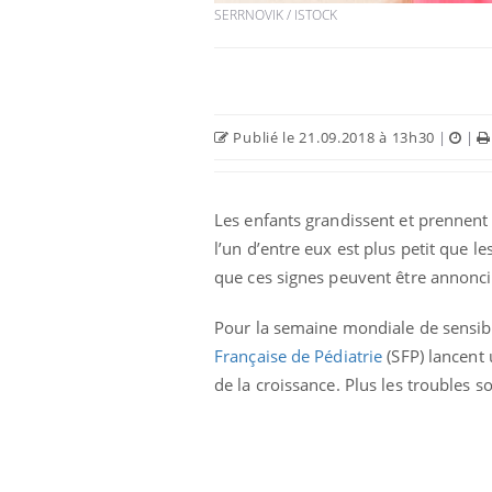
SERRNOVIK / ISTOCK
Publié le 21.09.2018 à 13h30
|
|
Les enfants grandissent et prennent 
l’un d’entre eux est plus petit que 
que ces signes peuvent être annoncia
e empêche-t-elle
Fortes chaleurs :
Pour la semaine mondiale de sensibil
 la nuit ?
pourquoi le risque de
noyade grimpe-t-il ?
Française de Pédiatrie
(SFP) lancent 
de la croissance. Plus les troubles so
 fin du comprimé
Le Viagra pourrait-il
jours se profile-t-
freiner la propagation du
n ?
cancer ?