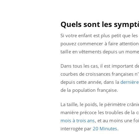
 votre ventre
Pourquoi manger moins
l les premiers
de protéines pourrait
 vos vacances ?
finalement être bénéfique
Quels sont les sympt
Si votre enfant est plus petit que l
pouvez commencer à faire attention. P
taille en vêtements depuis un momen
Dans tous les cas, il est important 
courbes de croissances françaises n’
depuis cette année, dans la
dernière
de la population française.
La taille, le poids, le périmètre crâ
manière précoce les troubles de la c
mois à trois ans
, et au moins une fo
interrogée par
20 Minutes
.