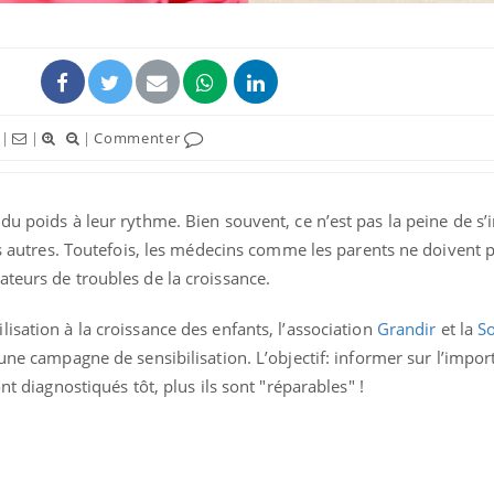
|
|
|
Commenter
du poids à leur rythme. Bien souvent, ce n’est pas la peine de s’i
les autres. Toutefois, les médecins comme les parents ne doivent 
teurs de troubles de la croissance.
Grossesse et chaleur : ce
isation à la croissance des enfants, l’association
Grandir
et la
So
que dit la science
une campagne de sensibilisation. L’objectif: informer sur l’impor
nt diagnostiqués tôt, plus ils sont "réparables" !
Le smartphone nuit-il à
l'apprentissage de la
lecture ?