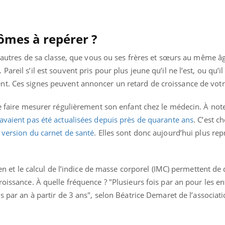
Mordue par une tique en
vacances, elle reste dans
le coma pendant 42 jours
ômes à repérer ?
es autres de sa classe, que vous ou ses frères et sœurs au même â
areil s’il est souvent pris pour plus jeune qu’il ne l’est, ou qu’i
t. Ces signes peuvent annoncer un retard de croissance de votr
de faire mesurer régulièrement son enfant chez le médecin. À not
avaient pas été actualisées depuis près de quarante ans
. C’est c
 version du carnet de santé
. Elles sont donc aujourd’hui plus rep
nien et le calcul de l’indice de masse corporel (IMC) permettent de
roissance. À quelle fréquence ? "Plusieurs fois par an pour les e
is par an à partir de 3 ans", selon Béatrice Demaret de l’associat