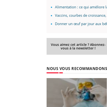
Alimentation : ce qui améliore 
Vaccins, courbes de croissance,
Youtube
 Mains : se
Diabète & Ramadan 2026
Un 
Youtube
You
Donner un œuf par jour aux béb
outube
fac
Le Ramadan approche, et, pour de
pré
un tout nouveau
nombreuses personnes atteintes de
Un 
lage, piscine,
diabète, c'est une période de questions, de
Vous aimez cet article ? Abonnez-
mut
air… Nos mains
défis, mais ...
vous à la newsletter !
sant
num
NOUS VOUS RECOMMANDON