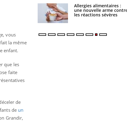
Allergies alimentaires :
TDAH : quel est ce
une nouvelle arme contre
traitement autorisé aux
les réactions sévères
États-Unis ?
ge, vous
l fait la même
e enfant.
er que les
hose faite
résentatives
 déceler de
nfants de
un
ion Grandir,