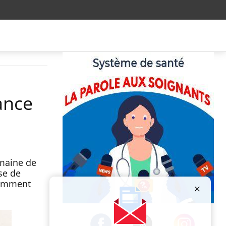
ance
emaine de
se de
comment
Publicité