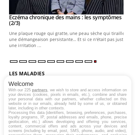
Eczéma chronique des mains : les symptômes
Youtube
Youtube
(2/3)
ris,
Une plaque rouge qui gratte, une peau sèche qui tiraille,
une démangeaison persistante… Et si ce n'était pas juste
une irritation ...
LES MALADIES
Welcome
Hypotension orthostatique : quand la
With our 225
partners
, we wish to store and access information on
pression artérielle chute au lever
your devices (cookies, pixels in emails, etc.), combine and share
your personal data with our partners, whether collected on this
website or in our emails, already held by some of us, or obtained
later, including in other contexts.
Processing this data (identifiers, browsing, preferences, purchases,
Drépanocytose : une déformation des
loyalty programs, IP, postal addresses and emails, phone, precise
globules rouges aux conséquences
geolocation, etc.) allows developing and offering you services,
graves
content, commercial offers and ads across your devices and
screens (including by email, post, SMS, phone, audio, and video),