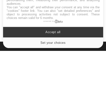
personalising them, measuring their performance, and analysing
audiences.
Maladie de Charcot (Sclérose latérale
You can "accept all" and withdraw your consent at any time via the
amyotrophique)
"cookies" footer link
. You can also "set detailed preferences" and
object to processing activities not subject to consent. These
choices remain valid for 6 months.
powered by
Accept all
Set your choices
Cookies settings
Le site santé de référence avec chaque jour toute l'actualité
médicale decryptée par des médecins en exercice et les
conseils des meilleurs spécialistes.
À PROPOS