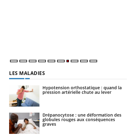
Qua
You
"Les
trav
DRH 
LES MALADIES
Hypotension orthostatique : quand la
pression artérielle chute au lever
Drépanocytose : une déformation des
globules rouges aux conséquences
graves