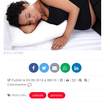
B-D-S / ISTOCK
Publié le 03.09.2018 à 08h10
|
|
|
|
|
Commenter
Mots clés :
solitude
portions