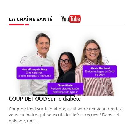
LA CHAÎNE SANTÉ
Youtube
Youtube
cès
COUP DE FOOD sur le diabète
Youtube
Coup de food sur le diabète, c'est votre nouveau rendez-
 en
vous culinaire qui bouscule les idées reçues ! Dans cet
u
épisode, une ...