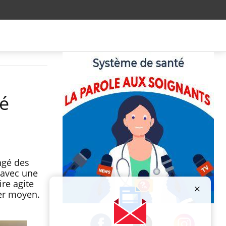
gé
s
ngé des
 avec une
ire agite
mer moyen.
Publicité