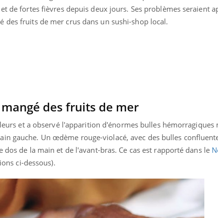
et de fortes fièvres depuis deux jours. Ses problèmes seraient 
Hantavirus : un cas
Comment
détecté chez un touriste
écrans 
 des fruits de mer crus dans un sushi-shop local.
en France
 mangé des fruits de mer
ouleurs et a observé l'apparition d'énormes bulles hémorragiques
ain gauche. Un œdème rouge-violacé, avec des bulles confluente
e dos de la main et de l'avant-bras. Ce cas est rapporté dans le
N
tions ci-dessous).