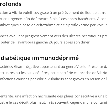
profonds
ion à Vibrio vulnificus grace à un prélèvement de liquide dans l
 en urgence, afin de "mettre à plat" ces abcès bactériens. A son r
ntibiotiques à base de ceftazidime et de ciprofloxacine par voie i
utanées évoluent progressivement vers des ulcères nécrotiques pr
puter de l'avant-bras gauche 26 jours après son diner.
un diabétique immunodéprimé
bactéries Gram-négative appartenant au genre Vibrio. Présente d
uaires ou les eaux côtières, cette bactérie est proche de Vibrio
infections causées par Vibrio vulnificus sont graves en raison de 
-entérite, une infection nécrosante des plaies consécutive à une
ustre le cas décrit plus haut. Très souvent, cependant, la contam