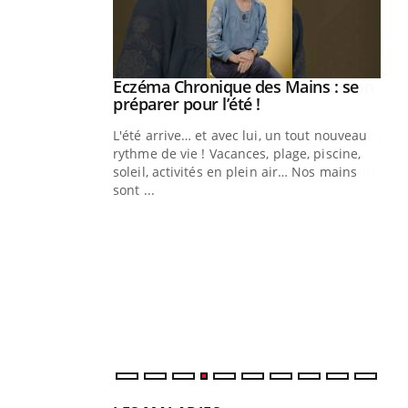
ale : et si on
Eczéma Chronique des Mains : se
Youtube
ube
Youtube
préparer pour l’été !
e diabète de type 2
L'été arrive… et avec lui, un tout nouveau
çues chez les
rythme de vie ! Vacances, plage, piscine,
ez les soignants.
soleil, activités en plein air… Nos mains
sont ...
Di
You
Le 
nom
dia
défi