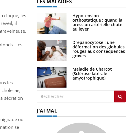
LES MALADIES
a cloque, les
Hypotension
orthostatique : quand la
éveil, il
pression artérielle chute
au lever
ntraveineuse.
Drépanocytose : une
ofonds. Les
déformation des globules
rouges aux conséquences
graves
Maladie de Charcot
(Sclérose latérale
amyotrophique)
ans les
 cholerae,
la sécrétion
J'AI MAL
 baignade ou
ination se