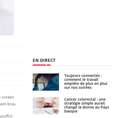
EN DIRECT
é infantile : un
Toujours connectés :
s’interroge sur
comment le travail
x élevé en France
empiète de plus en plus
sur nos soirées
n coréen
e à risque : ce jus
Cancer colorectal : une
attire l'attention
stratégie simple aurait
vant-bras.
rcheurs
changé la donne au Pays
basque
souffrir