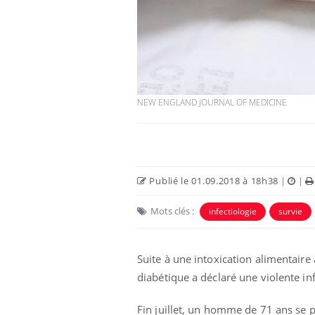
NEW ENGLAND JOURNAL OF MEDICINE
Publié le 01.09.2018 à 18h38
|
|
Les troubles du sommeil
Mots clés :
modifient votre cerveau !
infectiologie
survie
Suite à une intoxication alimentair
Mon enfant est-il trop
sensible ou simplement
diabétique a déclaré une violente in
très empathique ?
Fin juillet, un homme de 71 ans se p