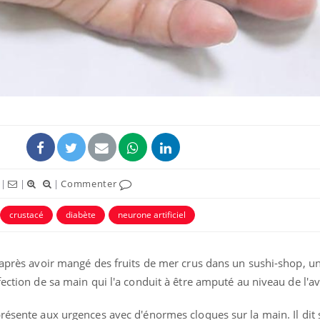
|
|
|
Commenter
Syndrome métabolique :
Mortalit
quels sont les meilleurs
rapport 
crustacé
diabète
neurone artificiel
exercices physiques ?
son tau
e après avoir mangé des fruits de mer crus dans un sushi-shop, u
Comment éviter une otite
Grossess
pendant les vacances ?
naturel 
fection de sa main qui l'a conduit à être amputé au niveau de l'a
des che
résente aux urgences avec d'énormes cloques sur la main. Il dit 