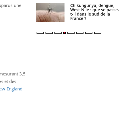
apparus u
ne
 oublier les
Chikungunya, dengue,
en vacances ?
West Nile : que se passe-
t-il dans le sud de la
France ?
 mesurant 3,5
s et des
ew England