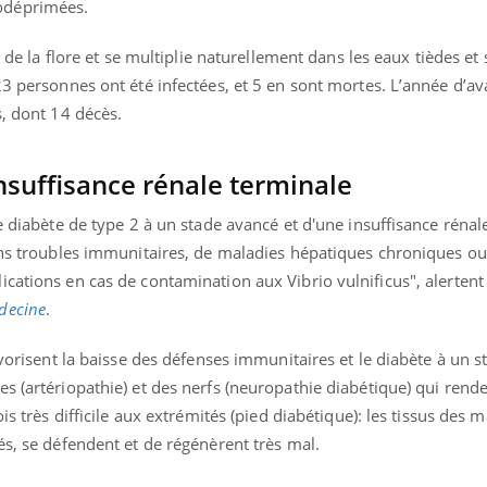
odéprimées.
e de la flore et se multiplie naturellement dans les eaux tièdes et 
3 personnes ont été infectées, et 5 en sont mortes. L’année d’avan
s, dont 14 décès.
insuffisance rénale terminale
e diabète de type 2 à un stade avancé et d'une insuffisance rénal
ains troubles immunitaires, de maladies hépatiques chroniques ou
cations en cas de contamination aux Vibrio vulnificus", alertent 
decine
.
avorisent la baisse des défenses immunitaires et le diabète à un 
s (artériopathie) et des nerfs (neuropathie diabétique) qui rende
is très difficile aux extrémités (pied diabétique): les tissus des m
és, se défendent et de régénèrent très mal.