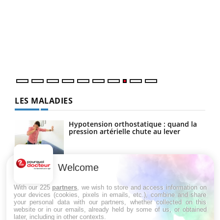
Ecz
You
(3/3
Dans
vous
quot
LES MALADIES
Hypotension orthostatique : quand la
pression artérielle chute au lever
Welcome
Drépanocytose : une déformation des
globules rouges aux conséquences
graves
With our 225
partners
, we wish to store and access information on
your devices (cookies, pixels in emails, etc.), combine and share
your personal data with our partners, whether collected on this
website or in our emails, already held by some of us, or obtained
Maladie de Charcot (Sclérose latérale
later, including in other contexts.
amyotrophique)