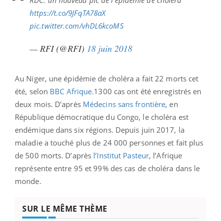
RDC: un nouveau pic de l’épidémie de choléra
https://t.co/9JFqTA78aX
pic.twitter.com/vhDL6kcoMS
— RFI (@RFI)
18 juin 2018
Au Niger, une épidémie de choléra a fait 22 morts cet
été, selon
BBC Afrique.
1300 cas ont été enregistrés en
deux mois. D’après
Médecins sans frontière
, en
République démocratique du Congo, le choléra est
endémique dans six régions. Depuis juin 2017, la
maladie a touché plus de 24 000 personnes et fait plus
de 500 morts. D’après
l’Institut Pasteur
, l’Afrique
représente entre 95 et 99% des cas de choléra dans le
monde.
SUR LE MÊME THÈME