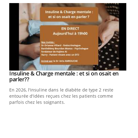
Youtube
Insuline & Charge mentale : et si on osait en
Youtube
Youtube
parler??
En 2026, l'insuline dans le diabète de type 2 reste
entourée d'idées reçues chez les patients comme
parfois chez les soignants.
Ecz
You
pour