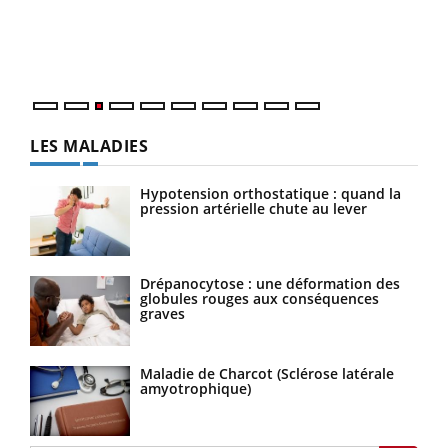
L'ét
Vaca
Nos 
LES MALADIES
Hypotension orthostatique : quand la
pression artérielle chute au lever
Drépanocytose : une déformation des
globules rouges aux conséquences
graves
Maladie de Charcot (Sclérose latérale
amyotrophique)