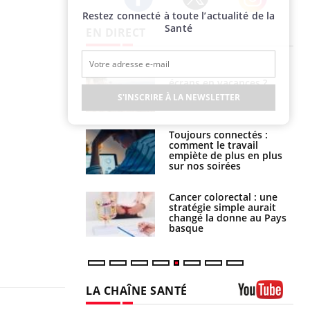
Restez connecté à toute l’actualité de la
Twitter
Facebook
Instagram
Santé
EN DIRECT
us : un cas
Comment oublier les
chez un touriste
écrans en vacances ?
ce
S'INSCRIRE À LA NEWSLETTER
é infantile : un
Toujours connectés :
s’interroge sur
comment le travail
x élevé en France
empiète de plus en plus
sur nos soirées
e à risque : ce jus
Cancer colorectal : une
attire l'attention
stratégie simple aurait
rcheurs
changé la donne au Pays
basque