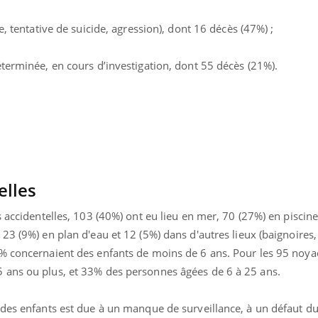
, tentative de suicide, agression), dont 16 décès (47%) ;
terminée, en cours d’investigation, dont 55 décès (21%).
elles
s accidentelles, 103 (40%) ont eu lieu en mer, 70 (27%) en piscin
3 (9%) en plan d'eau et 12 (5%) dans d'autres lieux (baignoires, b
3% concernaient des enfants de moins de 6 ans. Pour les 95 noy
uline & Charge mentale : et si on
Eczéma Chronique des
tube
Youtube
Youtube
Y
it en parler??
préparer pour l’été !
 ans ou plus, et 33% des personnes âgées de 6 à 25 ans.
026, l'insuline dans le diabète de type 2
L'été arrive… et avec lui,
des enfants est due à un manque de surveillance, à un défaut du 
e entourée d'idées reçues chez les
rythme de vie ! Vacances, 