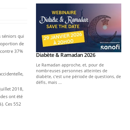
s séniors qui
proportion de
s contre 37%
ccidentelle,
juillet 2018,
ades ont été
%). Ces 552