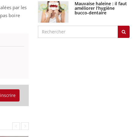
graves
alées par les
 pas boire
Maladie de Charcot
(Sclérose latérale
amyotrophique)
J'AI MAL
'inscrire