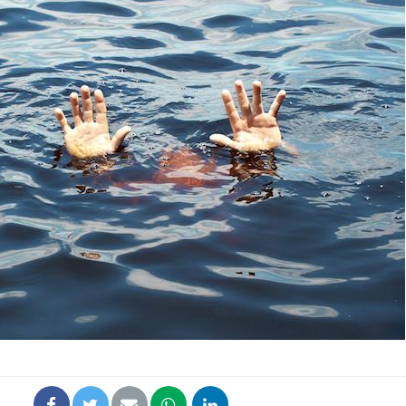
Bébés, jeunes enfants :
Hantavir
quelle trousse à
détecté 
pharmacie pour les
en Fran
vacances ?
Syndrome métabolique :
Mortalit
quels sont les meilleurs
rapport 
exercices physiques ?
son tau
Comment éviter une otite
Grossess
pendant les vacances ?
naturel 
des che