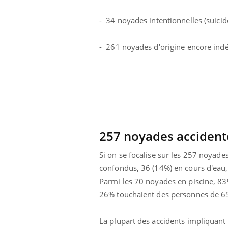
- 34 noyades intentionnelles (suicide
- 261 noyades d'origine encore indé
257 noyades accident
Si on se focalise sur les 257 noyade
confondus, 36 (14%) en cours d'eau, 2
Parmi les 70 noyades en piscine, 8
 Mains :
Carence en fer : comprendre pour
Ins
Youtube
You
Youtube
Youtube
prévenir
osa
26% touchaient des personnes de 65
aciles à aborder...
Fatigue, irritabilité, brouillard mental ou
En 2
La plupart des accidents impliquant 
poser des
même alopécie… Les symptômes de la
rest