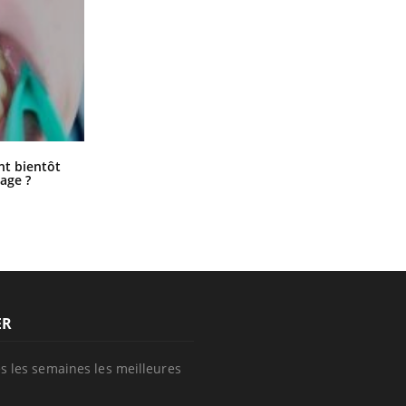
SYMPTÔMES
Douleurs de l’avant-pied :
des métatarsalgies à 90 %
liées à problème d’appui
Éclipse solaire du 12 août : “Des
Mauvaise haleine : il faut
ent bientôt
verres adaptés, c'est indispensable
améliorer l’hygiène
age ?
pour la santé des yeux”
bucco-dentaire
ER
s les semaines les meilleures