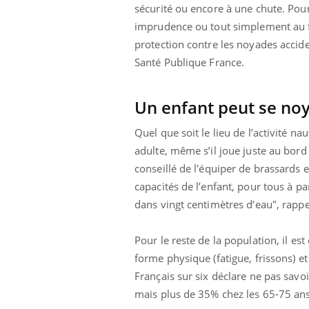
'un proche c'est
carence en fer sont multiples ce qui la rend
pat
sécurité ou encore à une chute. Pour
...
imprudence ou tout simplement au fa
protection contre les noyades accide
Santé Publique France.
Un enfant peut se noy
Quel que soit le lieu de l’activité nau
adulte, même s’il joue juste au bord 
conseillé de l'équiper de brassards e
capacités de l’enfant, pour tous à pa
dans vingt centimètres d’eau", rappel
Pour le reste de la population, il es
forme physique (fatigue, frissons) e
Français sur six déclare ne pas sav
mais plus de 35% chez les 65-75 an