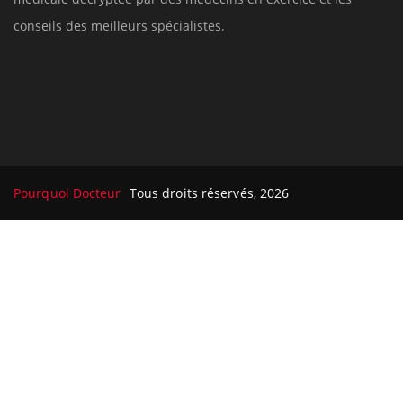
Le site santé de référence avec chaque jour toute l'actualité
médicale decryptée par des médecins en exercice et les
conseils des meilleurs spécialistes.
Pourquoi Docteur
Tous droits réservés, 2026