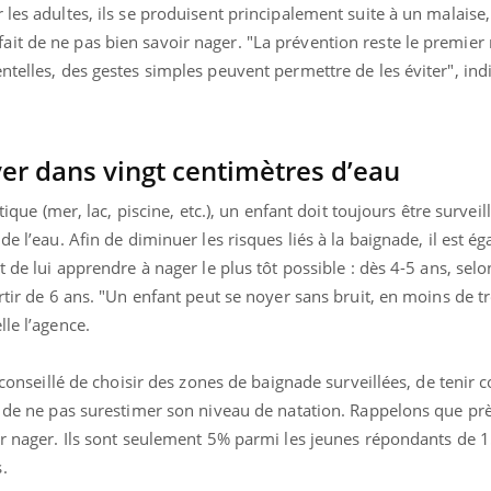
ients comme parfois chez les soignants.
soleil, activités en plein
 les adultes, ils se produisent principalement suite à un malaise
sont ...
it de ne pas bien savoir nager. "La prévention reste le premie
ntelles, des gestes simples peuvent permettre de les éviter", in
er dans vingt centimètres d’eau
tique (mer, lac, piscine, etc.), un enfant doit toujours être surveil
de l’eau. Afin de diminuer les risques liés à la baignade, il est é
t de lui apprendre à nager le plus tôt possible : dès 4-5 ans, selo
rtir de 6 ans. "Un enfant peut se noyer sans bruit, en moins de t
le l’agence.
t conseillé de choisir des zones de baignade surveillées, de tenir
t de ne pas surestimer son niveau de natation. Rappelons que pr
oir nager. Ils sont seulement 5% parmi les jeunes répondants de 
s.