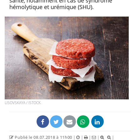
santé, notamment en cas de syndrome
hémolytique et urémique (SHU).
LISOVSKAYA / ISTOCK
Publié le 08.07.2018 à 11h00
|
|
|
|
|