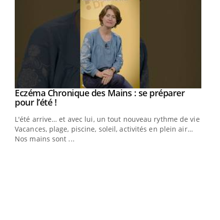
Eczéma Chronique des Mains : se préparer
Youtube
Youtube
pour l’été !
L'été arrive… et avec lui, un tout nouveau rythme de vie !
Vacances, plage, piscine, soleil, activités en plein air…
Nos mains sont ...
Dia
You
Le 
pers
ques