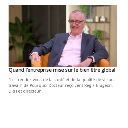
Youtube
Yout
Quand l’entreprise mise sur le bien être global
Youtube
ndez-
"Les rendez-vous de la santé et de la qualité de vie au
cet
travail" de Pourquoi Docteur reçoivent Régis Blugeon,
DRH et directeur ...
Ecz
You
(3/3