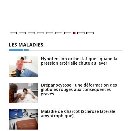
Dans
vous
quot
LES MALADIES
Hypotension orthostatique : quand la
pression artérielle chute au lever
Drépanocytose : une déformation des
globules rouges aux conséquences
graves
Maladie de Charcot (Sclérose latérale
amyotrophique)