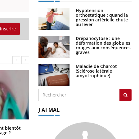
Hypotension
orthostatique : quand la
pression artérielle chute
au lever
'inscrire
Drépanocytose : une
déformation des globules
rouges aux conséquences
graves
Maladie de Charcot
(Sclérose latérale
amyotrophique)
J'AI MAL
Éclipse solaire du 12 août : “Des
ent bientôt
verres adaptés, c'est indispensable
age ?
pour la santé des yeux”