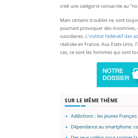
créé une catégorie consacrée au "no
Mais certains troubles ne sont touj
pourtant provoquer des insomnies, d
Youtube
026
Un « jumeau numérique » pour
COU
Youtube
You
faciliter l’accès à la médecine
suicidaires.
L’institut fédératif des
 pour de
Youtube
Coup
préventive
réalisée en France. Aux Etats-Unis, 
eintes de
nou
Un établissement lié à un groupe
cas, ce sont les hommes qui sont to
 de questions, de
bous
mutualiste innove en matière de bilan de
épis
santé : l'utilisation d'un « jumeau
numérique » permet ...
SUR LE MÊME THÈME
Addictions : les jeunes Françai
Dépendance au smartphone: com
Des jeux vidéos pour soigner l