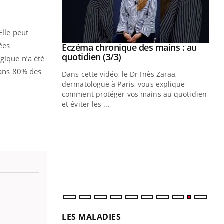
 Elle peut
ées
se sur le bien
Eczéma chronique des mains : au
Youtube
Youtube
quotidien (3/3)
gique n’a été
 Dans 80% des
nté et de la
Dans cette vidéo, le Dr Inès Zaraa,
 de Pourquoi
dermatologue à Paris, vous explique
Blugeon, DRH et
comment protéger vos mains au quotidien
et éviter les ...
Ec
You
sy
Une
sèc
per
irri
LES MALADIES