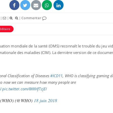
|
|
|
Commenter
éditaire
isation mondiale de la santé (OMS) reconnaît le trouble du jeu vi
ernationale des maladies (CIM). La dernière version de ce documen
ional Classification of Diseases
#ICD11
, WHO is classifying gaming d
 so now we can measure how many people are
U
pic.twitter.com/8KKHfTzjEI
ion (WHO) (@WHO)
18 juin 2018