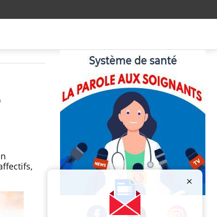
o
on
fectifs,
Publicité