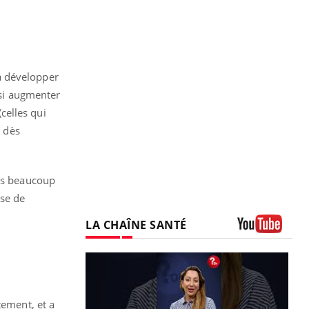
 à développer
ssi augmenter
(celles qui
s dès
ces beaucoup
sse de
LA CHAÎNE SANTÉ
Youtube
tement, et a