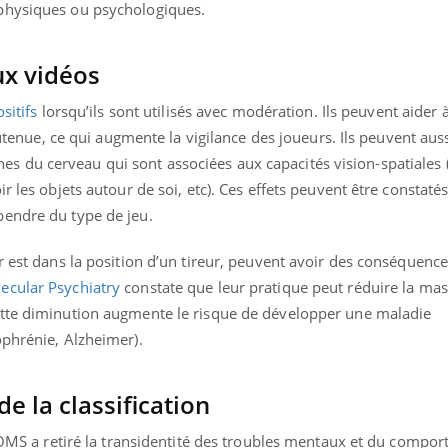
physiques ou psychologiques.
ux vidéos
ositifs
lorsqu’ils sont utilisés avec modération. Ils peuvent aider
soutenue, ce qui augmente la vigilance des joueurs. Ils peuvent au
 zones du cerveau qui sont associées aux capacités vision-spatiales 
r les objets autour de soi, etc). Ces effets peuvent être constaté
pendre du type de jeu.
ur est dans la position d’un tireur, peuvent avoir des conséquen
ecular Psychiatry
constate que leur pratique peut
réduire la ma
ette diminution augmente le risque de développer une maladie
ophrénie, Alzheimer).
e la classification
l’OMS a retiré la transidentité des troubles mentaux et du compor