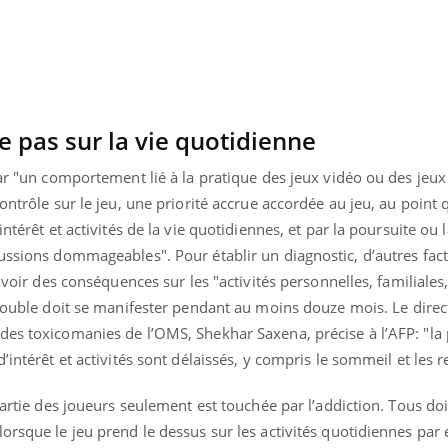
e pas sur la vie quotidienne
par "un comportement lié à la pratique des jeux vidéo ou des jeux 
ontrôle sur le jeu, une priorité accrue accordée au jeu, au point q
ntérêt et activités de la vie quotidiennes, et par la poursuite ou 
cussions dommageables". Pour établir un diagnostic, d’autres fac
avoir des conséquences sur les "activités personnelles, familiales,
 trouble doit se manifester pendant au moins douze mois.
Le dire
des toxicomanies de l’OMS, Shekhar Saxena, précise à l’AFP: "la
’intérêt et activités sont délaissés, y compris le sommeil et les r
partie des joueurs seulement est touchée par l’addiction. Tous do
orsque le jeu prend le dessus sur les activités quotidiennes pa