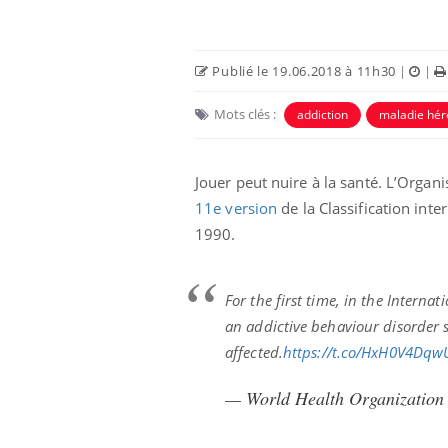
Publié le 19.06.2018 à 11h30
|
|
Mots clés :
addiction
maladie hér
Jouer peut nuire à la santé. L’Organ
11e version
de la Classification int
1990.
For the first time, in the Internat
an addictive behaviour disorder
affected.
https://t.co/HxH0V4Dqw
— World Health Organizat