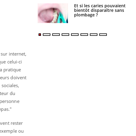
Et si les caries pouvaient
bientôt disparaître sans
plombage ?
sur internet,
ue celui-ci
la pratique
teurs doivent
 sociales,
cteur du
 personne
epas."
ivent rester
r exemple ou