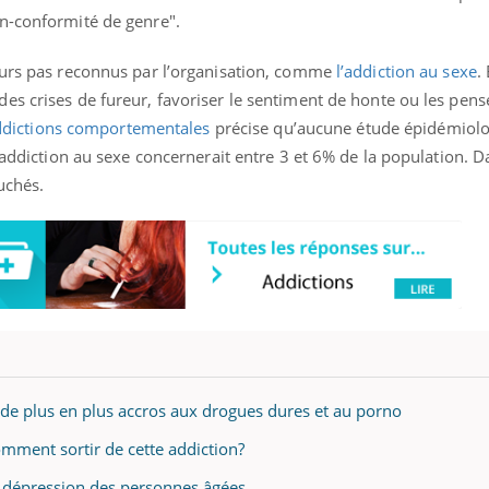
n-conformité de genre".
ours pas reconnus par l’organisation, comme
l’addiction au sexe
.
es crises de fureur, favoriser le sentiment de honte ou les pens
Youtube
P DE FOOD sur le diabète
Quand l’entreprise mi
tube
Youtube
Youtube
être global
 addictions comportementales
précise qu’aucune étude épidémiolo
 de food sur le diabète, c'est votre
l’addiction au sexe concernerait entre 3 et 6% de la population.
"Les rendez-vous de la sa
veau rendez-vous culinaire qui
uchés.
qualité de vie au travail"
cule les idées reçues ! Dans cet
Docteur reçoivent Régis 
ode, une ...
directeur ...
s de plus en plus accros aux drogues dures et au porno
ment sortir de cette addiction?
a dépression des personnes âgées