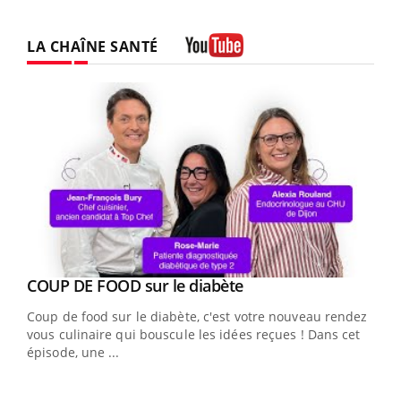
LA CHAÎNE SANTÉ
Youtube
Youtube
cès
COUP DE FOOD sur le diabète
Youtube
Coup de food sur le diabète, c'est votre nouveau rendez-
 en
vous culinaire qui bouscule les idées reçues ! Dans cet
u
épisode, une ...