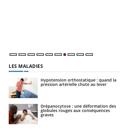
Qua
You
"Les
trav
DRH 
LES MALADIES
Hypotension orthostatique : quand la
pression artérielle chute au lever
Drépanocytose : une déformation des
globules rouges aux conséquences
graves