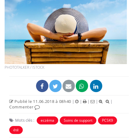
PHOTOTALKER / ISTOCK
Publié le 11.06.2018 à 08h40
|
|
|
|
|
Commenter
Mots clés :
eczéma
Soins de support
PCSK9
été