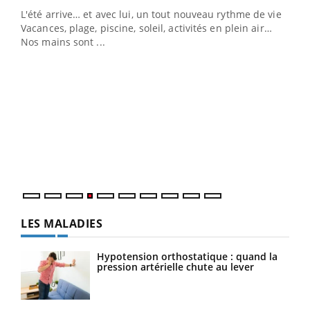
L'été arrive… et avec lui, un tout nouveau rythme de vie !
Vacances, plage, piscine, soleil, activités en plein air…
Nos mains sont ...
Dia
You
Le 
pers
ques
LES MALADIES
Hypotension orthostatique : quand la
pression artérielle chute au lever