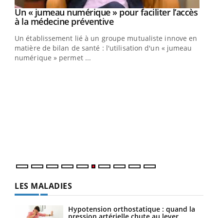
Un « jumeau numérique » pour faciliter l’accès
Youtube
Youtube
à la médecine préventive
Un établissement lié à un groupe mutualiste innove en
e
matière de bilan de santé : l'utilisation d'un « jumeau
numérique » permet ...
COU
You
Coup
vous
épis
LES MALADIES
Hypotension orthostatique : quand la
pression artérielle chute au lever