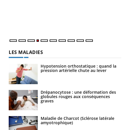
Le 
pers
ques
LES MALADIES
Hypotension orthostatique : quand la
pression artérielle chute au lever
Drépanocytose : une déformation des
globules rouges aux conséquences
graves
Maladie de Charcot (Sclérose latérale
amyotrophique)