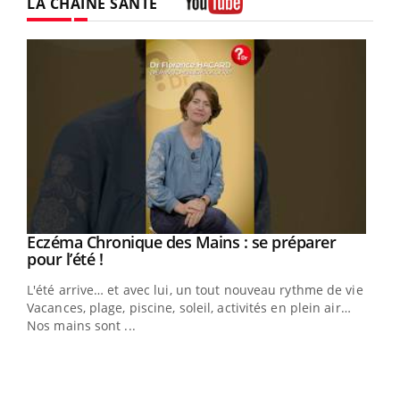
LA CHAÎNE SANTÉ
Youtube
Eczéma Chronique des Mains : se préparer
Youtube
Youtube
pour l’été !
L'été arrive… et avec lui, un tout nouveau rythme de vie !
Vacances, plage, piscine, soleil, activités en plein air…
Nos mains sont ...
Dia
You