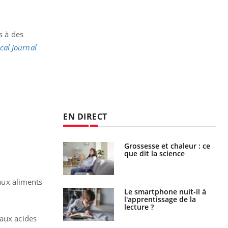
s à des
cal Journal
EN DIRECT
haleurs :
Grossesse et chaleur : ce
i le risque de
que dit la science
rimpe-t-il ?
 aux aliments
a pourrait-il
Le smartphone nuit-il à
la propagation du
l'apprentissage de la
lecture ?
 aux acides