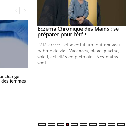
ale : et si on
Eczéma Chronique des Mains : se
Youtube
ube
Youtube
préparer pour l’été !
e diabète de type 2
L'été arrive… et avec lui, un tout nouveau
çues chez les
rythme de vie ! Vacances, plage, piscine,
ez les soignants.
soleil, activités en plein air… Nos mains
sont ...
Di
You
La sieste empêche-t-elle de dormir
ui change
Le 
la nuit ?
ge des femmes
nom
dia
défi