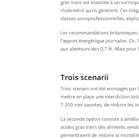
gras trans est associée à un surris
Cytomégalovirus : ce qui
cholestérol qu’ils génèrent. Ces inég
change dans la prise en
charge des femmes
classes socioprofessionnelles, expli
enceintes
Les recommandations britanniques p
l’apport énergétique journalier. Or
aux alentours des 0,7 %. Mais pour l
Trois scenarii
Trois scenarii ont été envisagés par
mettre en place une interdiction tota
7 200 vies sauvées, de réduire les i
La seconde option consiste à amélior
acides gras trans des aliments vend
permettraient de réduire la mortalit