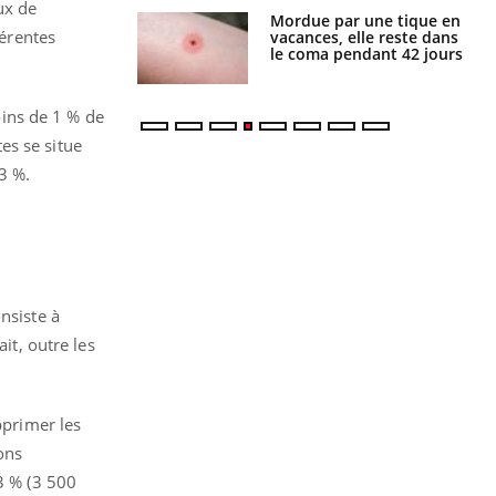
ux de
i manger moins
Mordue par une tique en
férentes
éines pourrait
vacances, elle reste dans
ent être bénéfique
le coma pendant 42 jours
ins de 1 % de
es se situe
3 %.
nsiste à
it, outre les
pprimer les
ons
3 % (3 500