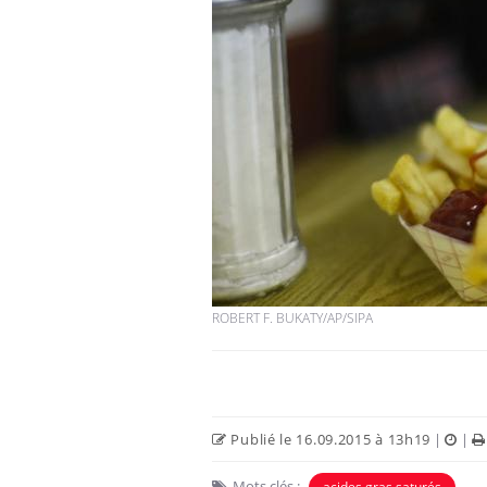
ROBERT F. BUKATY/AP/SIPA
Publié le 16.09.2015 à 13h19
|
|
Mots clés :
acides gras saturés