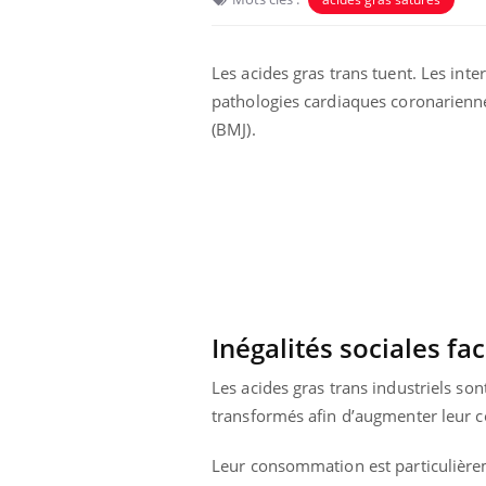
Les acides gras trans tuent. Les int
pathologies cardiaques coronarienn
(BMJ).
Chikungunya, dengue,
West Nile : que se passe-
Inégalités sociales fa
t-il dans le sud de la
France ?
Les acides gras trans industriels son
Les médicaments GLP-1
transformés afin d’augmenter leur co
protègent-ils aussi les os
?
Leur consommation est particulièreme