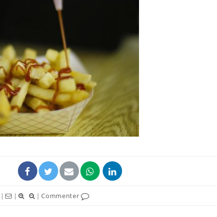
|
|
|
Commenter