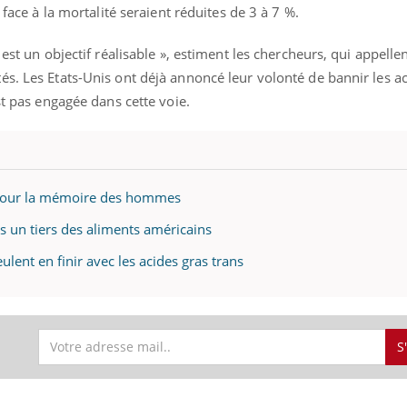
 face à la mortalité seraient réduites de 3 à 7 %.
est un objectif réalisable », estiment les chercheurs, qui appellen
s. Les Etats-Unis ont déjà annoncé leur volonté de bannir les ac
st pas engagée dans cette voie.
 pour la mémoire des hommes
ns un tiers des aliments américains
ulent en finir avec les acides gras trans
S
ence en fer : comprendre pour
tube
Youtube
venir