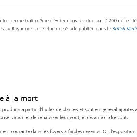
erdire permettrait même d’éviter dans les cinq ans 7 200 décès lié
es au Royaume-Uni, selon une étude publiée dans le
British Medi
La sieste empêche-t-elle
Fortes c
de dormir la nuit ?
pourquo
ce à la mort
noyade g
t produits à partir d’huiles de plantes et sont en général ajoutés
VIH : la fin du comprimé
Le Viagr
nservation et de rehausser leur goût, et ce, à moindre coût.
tous les jours se profile-t-
freiner 
elle enfin ?
cancer ?
nt courante dans les foyers à faibles revenus. Or, l’exposition