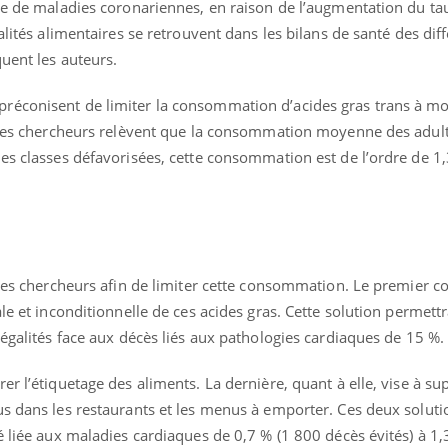
que de maladies coronariennes, en raison de l’augmentation du ta
Pourquoi votre ventre
Pourquo
alités alimentaires se retrouvent dans les bilans de santé des dif
gâche-t-il les premiers
de prot
jours de vos vacances ?
finalem
quent les auteurs.
réconisent de limiter la consommation d’acides gras trans à mo
, les chercheurs relèvent que la consommation moyenne des adult
es classes défavorisées, cette consommation est de l’ordre de 1,
 les chercheurs afin de limiter cette consommation. Le premier co
le et inconditionnelle de ces acides gras. Cette solution permettra
négalités face aux décès liés aux pathologies cardiaques de 15 %.
er l’étiquetage des aliments. La dernière, quant à elle, vise à su
us dans les restaurants et les menus à emporter. Ces deux soluti
é liée aux maladies cardiaques de 0,7 % (1 800 décès évités) à 1,