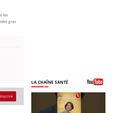
t les
ides gras
LA CHAÎNE SANTÉ
Youtube
'inscrire