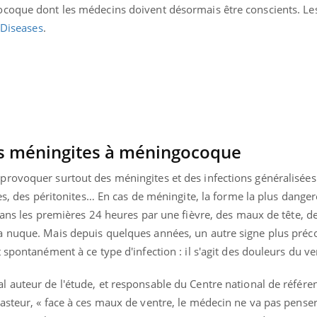
Ramadan approche, et, pour de
Youtube
préventive
coque dont les médecins doivent désormais être conscients. Les
breuses personnes atteintes de
s Diseases
.
Un établissement lié à u
ète, c'est une période de questions, de
mutualiste innove en mat
s, mais ...
santé : l'utilisation d'un 
numérique » permet ...
s méningites à méningocoque
rovoquer surtout des méningites et des infections généralisées
tes, des péritonites… En cas de méningite, la forme la plus dange
dans les premières 24 heures par une fièvre, des maux de tête, d
a nuque. Mais depuis quelques années, un autre signe plus préc
 spontanément à ce type d'infection : il s'agit des douleurs du ve
 auteur de l'étude, et responsable du Centre national de référe
asteur, « face à ces maux de ventre, le médecin ne va pas pense