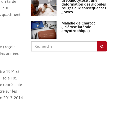
Drépanocytose : une
i on tarde
déformation des globules
 leur
rouges aux conséquences
graves
ns quasiment
Maladie de Charcot
(Sclérose latérale
amyotrophique)
M) reçoit
 les années
tre 1991 et
s isolé 105
ne représente
re sur les
 en 2013-2014