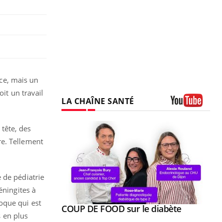
ce, mais un
it un travail
LA CHAÎNE SANTÉ
Youtube
tête, des
re. Tellement
 de pédiatrie
éningites à
oque qui est
Youtube
ue » pour
COUP DE FOOD sur le diabète
Youtube
 en plus
médecine