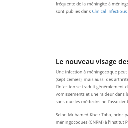
Le 
fréquente de la méningite à méningo
 diabète de type 2
L'été arrive… et avec lui, un tout nouveau
nom
sont publiés dans
Clinical Infectiou
ues chez les
rythme de vie ! Vacances, plage, piscine,
diab
ez les soignants.
soleil, activités en plein air… Nos mains
défi
sont ...
Le nouveau visage de
Une infection à méningocoque peut p
(septicémies), mais aussi des arthri
l’infection se traduit généralement 
vomissements et une raideur dans l
sans que les médecins ne l'associent
Selon Muhamed-Kheir Taha, principal
méningocoques (CNRM) à l'Institut P