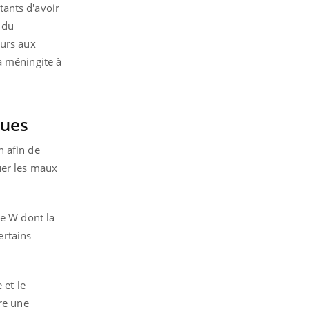
tants d'avoir
 du
eurs aux
a méningite à
ques
n afin de
uer les maux
pe W dont la
ertains
 et le
ire une