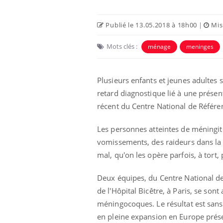
Publié le 13.05.2018 à 18h00
|
Mise
Mots clés :
ménage
meninges
Plusieurs enfants et jeunes adulte
retard diagnostique lié à une présent
récent du Centre National de Référ
Les personnes atteintes de méningit
vomissements, des raideurs dans la 
mal, qu'on les opère parfois, à tort
Deux équipes, du Centre National de
de l'Hôpital Bicêtre, à Paris, se so
méningocoques. Le résultat est sans
ale : et si on
Eczéma Chronique des Mains : se
Dia
Youtube
You
en pleine expansion en Europe prés
ube
Youtube
préparer pour l’été !