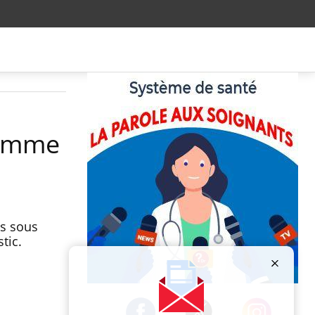
comme
es sous
tic.
Publicité