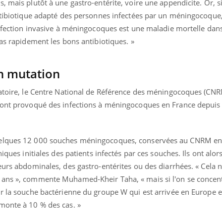
, mais plutôt à une gastro-entérite, voire une appendicite. Or, s
antibiotique adapté des personnes infectées par un méningocoque,
'infection invasive à méningocoques est une maladie mortelle da
pas rapidement les bons antibiotiques. »
en mutation
gatoire, le Centre National de Référence des méningocoques (CNR
i ont provoqué des infections à méningocoques en France depuis
uelques 12 000 souches méningocoques, conservées au CNRM en
iques initiales des patients infectés par ces souches. Ils ont alor
eurs abdominales, des gastro-entérites ou des diarrhées. « Cela 
 ans », commente Muhamed-Kheir Taha, « mais si l'on se concent
ur la souche bactérienne du groupe W qui est arrivée en Europe
monte à 10 % des cas. »