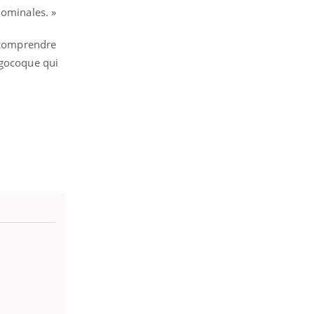
dominales. »
e comprendre
ngocoque qui