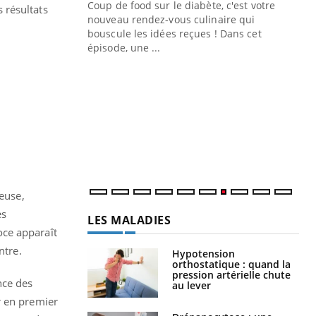
Coup de food sur le diabète, c'est votre
 résultats
nouveau rendez-vous culinaire qui
n groupe
bouscule les idées reçues ! Dans cet
ière de bilan de
épisode, une ...
« jumeau
Qu
You
êtr
"Le
qua
Doc
dir
reuse,
es
LES MALADIES
oce apparaît
ntre.
Hypotension
orthostatique : quand la
pression artérielle chute
nce des
au lever
r en premier