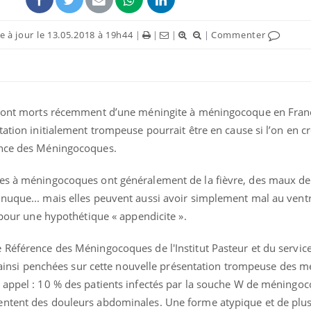
 à jour le 13.05.2018 à 19h44
|
|
|
|
Commenter
s sont morts récemment d’une méningite à méningocoque en Fran
ation initialement trompeuse pourrait être en cause si l’on en cro
ence des Méningocoques.
es à méningocoques ont généralement de la fièvre, des maux de 
nuque... mais elles peuvent aussi avoir simplement mal au vent
, pour une hypothétique « appendicite ».
 Référence des Méningocoques de l'Institut Pasteur et du service
nt ainsi penchées sur cette nouvelle présentation trompeuse des m
 appel : 10 % des patients infectés par la souche W de méningoc
Youtube
bète & Ramadan 2026
Un « jumeau numériq
tube
Youtube
entent des douleurs abdominales. Une forme atypique et de plus
faciliter l’accès à la 