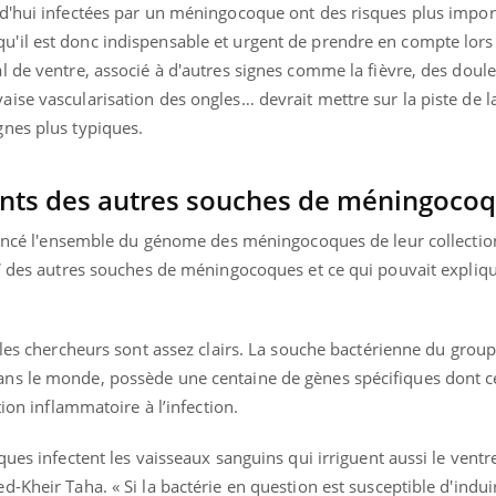
d'hui infectées par un méningocoque ont des risques plus impor
'il est donc indispensable et urgent de prendre en compte lors
l de ventre, associé à d'autres signes comme la fièvre, des doul
ise vascularisation des ongles… devrait mettre sur la piste de l
nes plus typiques.
rents des autres souches de méningoco
quencé l'ensemble du génome des méningocoques de leur collectio
 W des autres souches de méningocoques et ce qui pouvait expliq
 les chercheurs sont assez clairs. La souche bactérienne du grou
ns le monde, possède une centaine de gènes spécifiques dont c
tion inflammatoire à l’infection.
ues infectent les vaisseaux sanguins qui irriguent aussi le ventre
-Kheir Taha. « Si la bactérie en question est susceptible d'indu