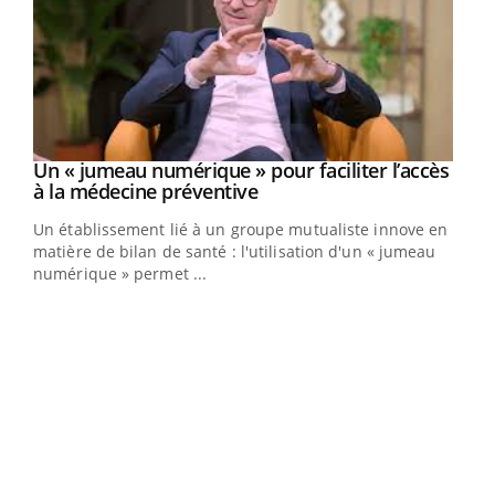
Un « jumeau numérique » pour faciliter l’accès
Youtube
Youtube
à la médecine préventive
Un établissement lié à un groupe mutualiste innove en
matière de bilan de santé : l'utilisation d'un « jumeau
numérique » permet ...
Youtube
COUP DE FOOD sur le diabète
Qua
Youtube
You
Coup de food sur le diabète, c'est votre nouveau rendez-
"Les
vous culinaire qui bouscule les idées reçues ! Dans cet
trav
épisode, une ...
DRH 