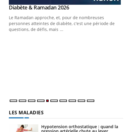
Youtube
Diabète & Ramadan 2026
Youtube
Le Ramadan approche, et, pour de nombreuses
vie !
personnes atteintes de diabète, c'est une période de
…
questions, de défis, mais ...
Un 
You
à l
Un é
mati
numé
LES MALADIES
Hypotension orthostatique : quand la
pression artérielle chute au lever