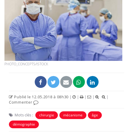
PHOTO_CONCEPTS/ISTOCK
Publié le 12.05.2018 à 08h30
|
|
|
|
|
Commenter
Mots clés :
chirurgie
mécanisme
âge
démographie