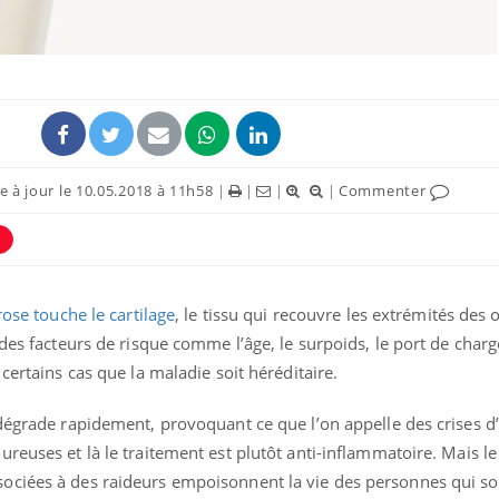
 à jour le 10.05.2018 à 11h58
|
|
|
|
Commenter
rose touche le cartilage
, le tissu qui recouvre les extrémités des
Les médicaments GLP-1
VIH : la
protègent-ils aussi les os
tous les
 des facteurs de risque comme l’âge, le surpoids, le port de char
?
elle enfi
certains cas que la maladie soit héréditaire.
Cytomégalovirus : ce qui
Pourquo
dégrade rapidement, provoquant ce que l’on appelle des crises d
change dans la prise en
gâche-t-
reuses et là le traitement est plutôt anti-inflammatoire. Mais le
charge des femmes
jours de
enceintes
ociées à des raideurs empoisonnent la vie des personnes qui so