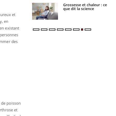
haleurs :
Grossesse et chaleur : ce
i le risque de
que dit la science
rimpe-t-il ?
oureux et
y, en
en existant
s personnes
sommer des
e de poisson
rthrose et