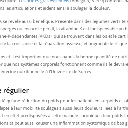
asculaire.
Les acides gras essentiels
(oméga-3, 6 et 9) contenus da
 les articulations et aident ainsi à soulager la douleur.
K se révèle aussi bénéfique. Présente dans des légumes verts tel
s asperges ou encore le persil, la vitamine K est indispensable au 
ne-K-dépendantes (VKDs), qui se trouvent dans les os et le carti
cte la croissance et la réparation osseuse, et augmente le risque
et il est important que nous ayons la bonne quantité de nutr
r que nos systèmes corporels fonctionnent comme ils le devraien
ecine nutritionnelle à l'Université de Surrey.
 régulier
té qu'une réduction du poids pour les patients en surpoids et o
apté à leur mobilité soulageait aussi leurs douleurs liées à l'arth
t en effet prédisposées à cette maladie chronique : leur poids 
ations et peut aussi causer une inflammation systémique de bas g