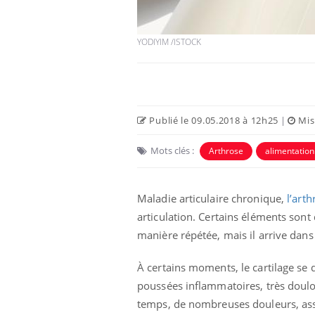
YODIYIM /ISTOCK
Publié le 09.05.2018 à 12h25
|
Mise
Mots clés :
Arthrose
alimentation
Maladie articulaire chronique,
l’arth
 infantile : un
Toujours connectés :
s’interroge sur
comment le travail
articulation. Certains éléments sont
 élevé en France
empiète de plus en plus
sur nos soirées
manière répétée, mais il arrive dans 
 à risque : ce jus
Cancer colorectal : une
À certains moments, le cartilage se 
ttire l'attention
stratégie simple aurait
poussées inflammatoires, très doulou
cheurs
changé la donne au Pays
basque
temps, de nombreuses douleurs, ass