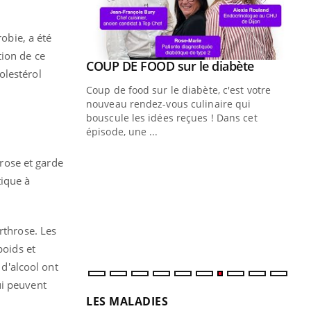
robie, a été
tion de ce
Youtube
ue » pour
COUP DE FOOD sur le diabète
Youtube
olestérol
médecine
Coup de food sur le diabète, c'est votre
nouveau rendez-vous culinaire qui
n groupe
bouscule les idées reçues ! Dans cet
ière de bilan de
épisode, une ...
« jumeau
Qu
You
hrose et garde
êtr
tique à
"Le
qua
Doc
rthrose. Les
dir
poids et
d'alcool ont
ui peuvent
LES MALADIES