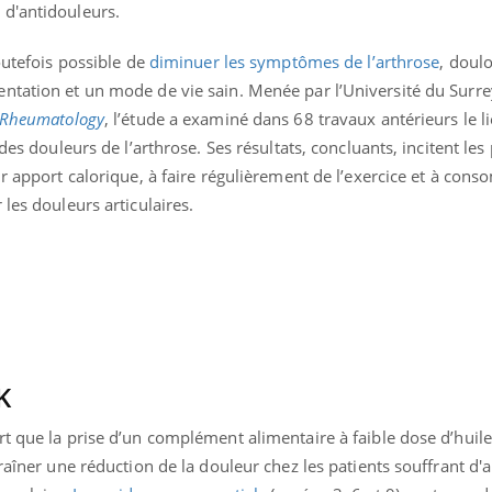
 d'antidouleurs.
La sieste empêche-t-elle
Fortes c
de dormir la nuit ?
pourquo
noyade g
outefois possible de
diminuer les symptômes de l’arthrose
, doul
ntation et un mode de vie sain. Menée par l’Université du Surre
Rheumatology
, l’étude a examiné dans 68 travaux antérieurs le li
 des douleurs de l’arthrose. Ses résultats, concluants, incitent le
ur apport calorique, à faire régulièrement de l’exercice et à con
les douleurs articulaires.
K
rt que la prise d’un complément alimentaire à faible dose d’huil
raîner une réduction de la douleur chez les patients souffrant d'a