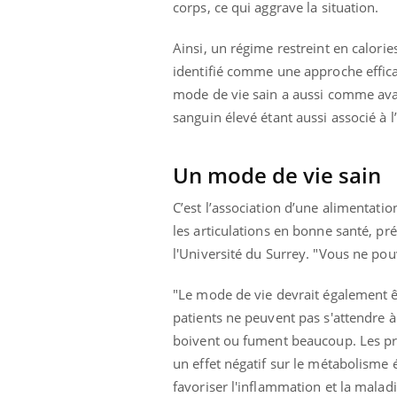
corps, ce qui aggrave la situation.
Ainsi, un régime restreint en calorie
identifié comme une approche efficac
ale : et si on
Eczéma Chronique des Mains : se
Dia
Youtube
You
mode de vie sain a aussi comme avan
ube
Youtube
préparer pour l’été !
Le 
sanguin élevé étant aussi associé à l
 diabète de type 2
L'été arrive… et avec lui, un tout nouveau
nom
ues chez les
rythme de vie ! Vacances, plage, piscine,
diab
ez les soignants.
soleil, activités en plein air… Nos mains
défi
Un mode de vie sain
sont ...
C’est l’association d’une alimentatio
les articulations en bonne santé, pr
l'Université du Surrey. "Vous ne pou
"Le mode de vie devrait également êt
patients ne peuvent pas s'attendre à 
boivent ou fument beaucoup. Les pr
un effet négatif sur le métabolisme
favoriser l'inflammation et la maladi