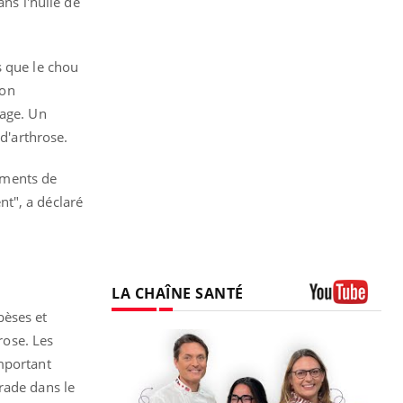
ns l'huile de
s que le chou
bon
lage. Un
 d'arthrose.
iments de
t", a déclaré
LA CHAÎNE SANTÉ
bèses et
Youtube
rose. Les
important
rade dans le