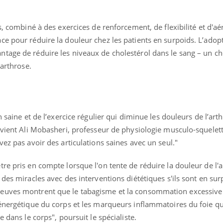
s, combiné à des exercices de renforcement, de flexibilité et d'aé
e pour réduire la douleur chez les patients en surpoids. L’adop
Youtube
bète & Ramadan 2026
Un « jumeau numériq
tube
Youtube
tage de réduire les niveaux de cholestérol dans le sang – un ch
faciliter l’accès à la 
Ramadan approche, et, pour de
Youtube
préventive
’arthrose.
breuses personnes atteintes de
Un établissement lié à u
ète, c'est une période de questions, de
mutualiste innove en mat
s, mais ...
santé : l'utilisation d'un 
numérique » permet ...
n saine et de l’exercice régulier qui diminue les douleurs de l’art
évient Ali Mobasheri, professeur de physiologie musculo-squelet
vez pas avoir des articulations saines avec un seul."
re pris en compte lorsque l'on tente de réduire la douleur de l'a
des miracles avec des interventions diététiques s'ils sont en sur
euves montrent que le tabagisme et la consommation excessive 
 énergétique du corps et les marqueurs inflammatoires du foie q
e dans le corps", poursuit le spécialiste.