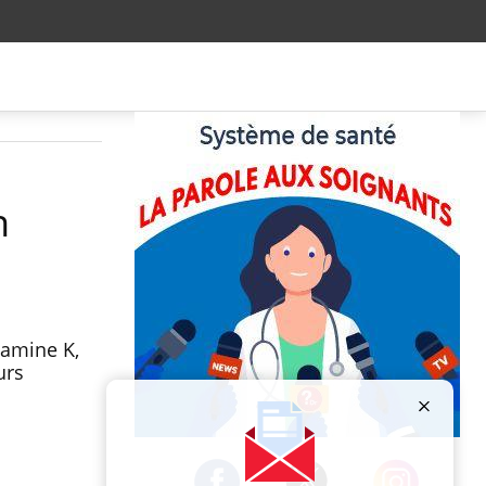
n
tamine K,
urs
Publicité