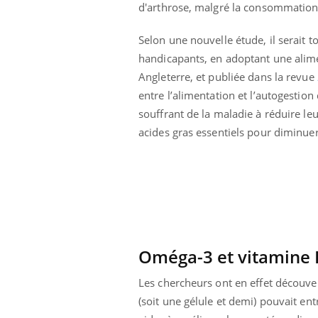
d'arthrose, malgré la consommation
 oublier les
Chikungunya, dengue,
n vacances ?
West Nile : que se passe-
t-il dans le sud de la
Selon une nouvelle étude, il serait t
France ?
handicapants, en adoptant une alime
Angleterre, et publiée dans la revue
entre l’alimentation et l’autogestion
souffrant de la maladie à réduire le
acides gras essentiels pour diminuer 
Oméga-3 et vitamine 
Les chercheurs ont en effet découve
(soit une gélule et demi) pouvait ent