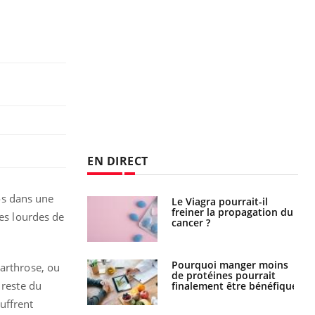
EN DIRECT
 os dans une
 fin du comprimé
Le Viagra pourrait-il
 jours se profile-t-
freiner la propagation du
ges lourdes de
n ?
cancer ?
i votre ventre
Pourquoi manger moins
’arthrose, ou
il les premiers
de protéines pourrait
 reste du
 vos vacances ?
finalement être bénéfique
uffrent