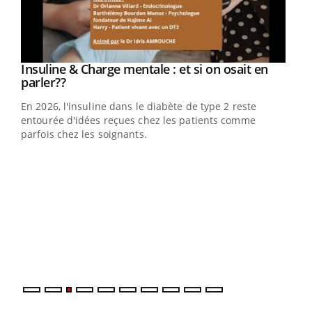
Youtube
Insuline & Charge mentale : et si on osait en
Youtube
Youtube
parler??
En 2026, l'insuline dans le diabète de type 2 reste
entourée d'idées reçues chez les patients comme
parfois chez les soignants.
Ecz
You
pour
L'ét
Vaca
Nos 