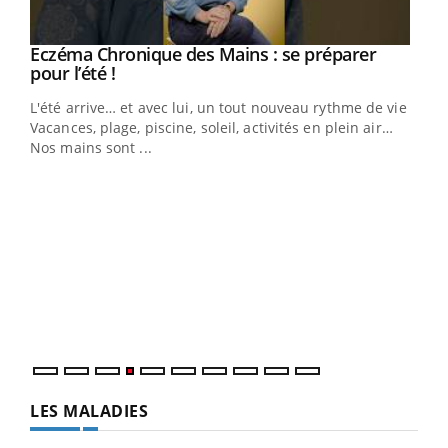
Eczéma Chronique des Mains : se préparer
Youtube
Youtube
pour l’été !
L'été arrive… et avec lui, un tout nouveau rythme de vie !
Vacances, plage, piscine, soleil, activités en plein air…
Nos mains sont ...
Dia
You
Le 
pers
ques
LES MALADIES