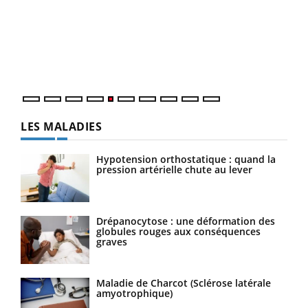
à l
Un é
mati
numé
LES MALADIES
Hypotension orthostatique : quand la
pression artérielle chute au lever
Drépanocytose : une déformation des
globules rouges aux conséquences
graves
Maladie de Charcot (Sclérose latérale
amyotrophique)