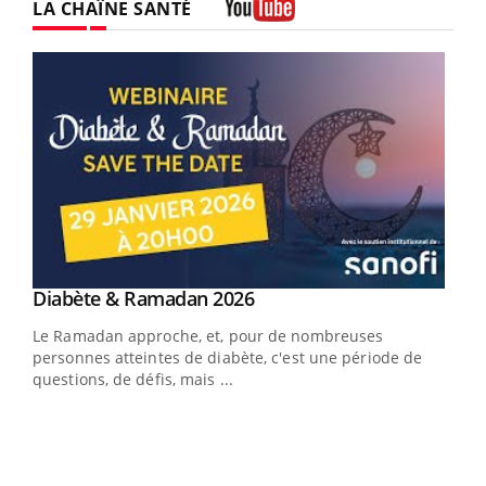
LA CHAÎNE SANTÉ
Youtube
Youtube
Diabète & Ramadan 2026
Youtube
Le Ramadan approche, et, pour de nombreuses
vie !
personnes atteintes de diabète, c'est une période de
…
questions, de défis, mais ...
Un 
You