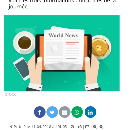
voici les trois informations principales de la
journée.
ISTOCK
Publié le 11.04.2018 à 19h05
|
|
|
|
|