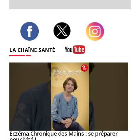
Twitter
Facebook
Instagram
LA CHAÎNE SANTÉ
Youtube
Eczéma Chronique des Mains : se préparer
Youtube
Youtube
pour l’été !