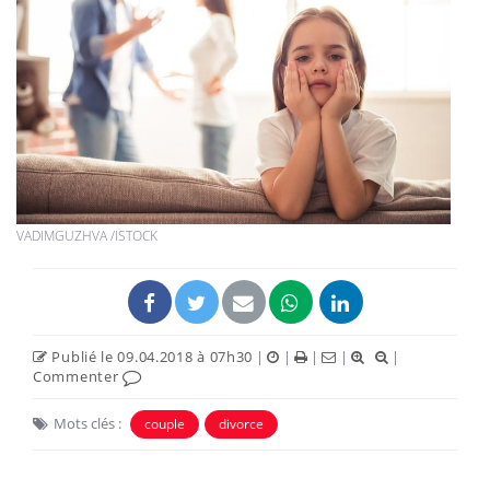
VADIMGUZHVA /ISTOCK
Publié le 09.04.2018 à 07h30
|
|
|
|
|
Commenter
Mots clés :
couple
divorce