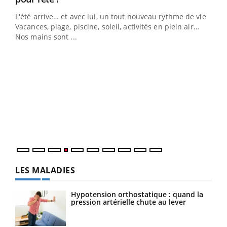
L'été arrive… et avec lui, un tout nouveau rythme de vie !
Vacances, plage, piscine, soleil, activités en plein air…
Nos mains sont ...
Dia
You
Le 
pers
ques
LES MALADIES
Hypotension orthostatique : quand la
pression artérielle chute au lever