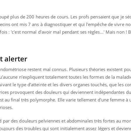
 loupé plus de 200 heures de cours. Les profs pensaient que je s
decins ont mis 7 ans à diagnostiquer et qui l'empêche de vivre 
« jumeau numérique » pour
COUP DE FOOD sur le
tube
Youtube
is : 'c'est normal d'avoir mal pendant ses règles...' Mais non ! 
iliter l’accès à la médecine
Youtube
Coup de food sur le diabèt
ventive
nouveau rendez-vous culi
établissement lié à un groupe
bouscule les idées reçues
ualiste innove en matière de bilan de
épisode, une ...
t alerter
é : l'utilisation d'un « jumeau
érique » permet ...
endométriose restent mal connus.
Plusieurs théories
existent po
qu’aucune n’expliquent totalement toutes les formes de la maladi
ant le type d’atteinte et les divers organes touchés, que les co
atrices provoquent des douleurs qui deviennent indépendantes du 
st au final très polymorphe. Elle varie tellement d'une femme à 
rioses.
d par des douleurs pelviennes et abdominales très fortes au mo
oujours des troubles qui sont initialement assez légers et devien