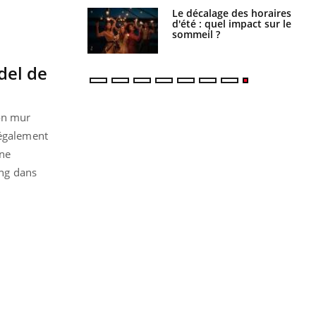
: le mystère de la
Le décalage des horaires
ine de Proust"
d'été : quel impact sur le
pliqué
sommeil ?
del de
son mur
 également
une
ang dans