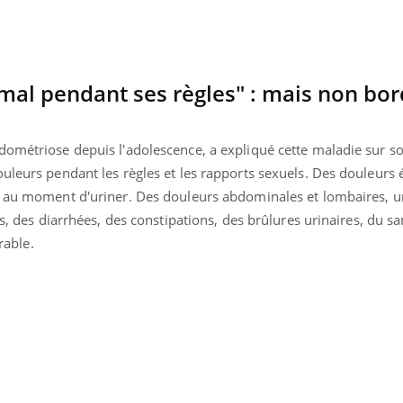
Comment gérer le
Cerveau 
sommeil des enfants en
"madele
vacances ?
enfin ex
 mal pendant ses règles" : mais non bor
dométriose depuis l'adolescence, a expliqué cette maladie sur 
ouleurs pendant les règles et les rapports sexuels. Des douleurs
et au moment d'uriner. Des douleurs abdominales et lombaires, 
fs, des diarrhées, des constipations, des brûlures urinaires, du s
rable.