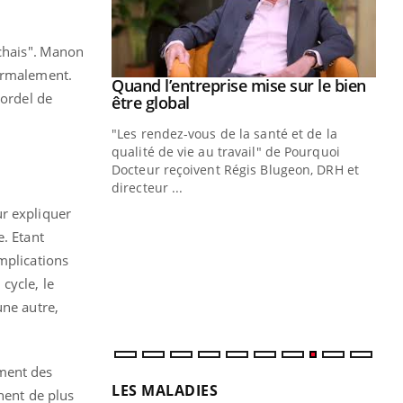
échais". Manon
normalement.
Youtube
 diabète
Quand l’entreprise mise sur le bien
Youtube
Bordel de
Youtube
être global
e, c'est votre
"Les rendez-vous de la santé et de la
naire qui
qualité de vie au travail" de Pourquoi
 ! Dans cet
Docteur reçoivent Régis Blugeon, DRH et
directeur ...
Ec
You
ur expliquer
quo
e. Etant
Dan
mplications
der
cycle, le
com
et é
une autre,
ment des
LES MALADIES
nent de plus