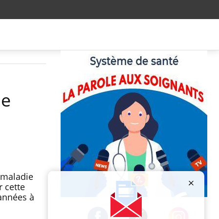
ie
 maladie
r cette
années à
Publicité