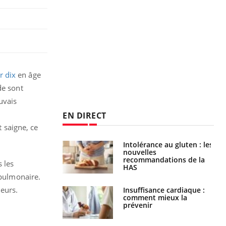
r dix
en âge
de sont
uvais
EN DIRECT
t saigne, ce
évention : ce que
Intolérance au gluten : les
s pourront
nouvelles
faire
recommandations de la
 les
HAS
 pulmonaire.
leurs.
uel est ce
Insuffisance cardiaque :
ent autorisé aux
comment mieux la
is ?
prévenir