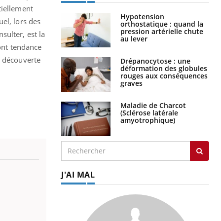
tiellement
Hypotension
el, lors des
orthostatique : quand la
pression artérielle chute
ulter, est la
au lever
 ont tendance
s découverte
Drépanocytose : une
déformation des globules
rouges aux conséquences
graves
Maladie de Charcot
(Sclérose latérale
amyotrophique)
J'AI MAL