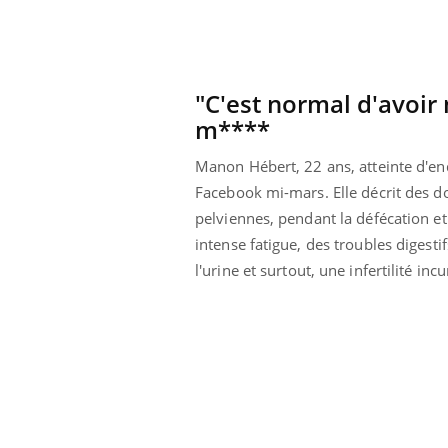
e et chaleur : ce
Mordue par un
a science
barracuda, une petite fille
secourue grâce à un
réflexe essentiel
"C'est normal d'avoir
m****
Manon Hébert, 22 ans, atteinte d'en
Facebook mi-mars. Elle décrit des d
pelviennes, pendant la défécation 
intense fatigue, des troubles digesti
l'urine et
surtout, une infertilité incu