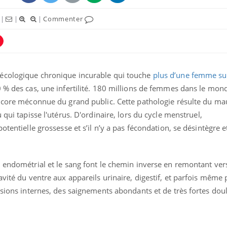
|
|
|
Commenter
écologique chronique incurable qui touche
plus d’une femme su
0 % des cas, une
infertilité
. 180 millions de femmes dans le mon
encore méconnue du grand public.
Cette pathologie résulte du ma
qui tapisse l'utérus. D'ordinaire, l
ors du cycle menstruel,
otentielle grossesse et s’il n’y a pas fécondation, se désintègre e
Légionellose en Suisse :
Bilan pr
quelle est l’origine de la
les kiné
contamination ?
bientôt 
 endométrial et le sang font le chemin inverse en remontant vers
avité du ventre aux appareils urinaire, digestif, et parfois même
ésions internes, des saignements abondants et de très fortes dou
Allergies alimentaires :
TDAH : q
une nouvelle arme contre
traitem
les réactions sévères
États-Un