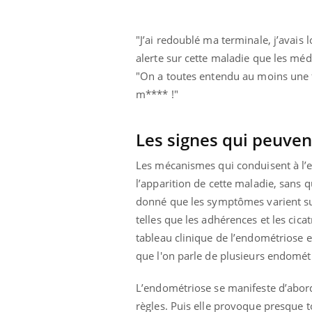
"J’ai redoublé ma terminale, j’avais
alerte sur cette maladie que les mé
Youtube
 Mains : se
Diabète & Ramadan 2026
Un 
Youtube
You
"On a toutes entendu au moins une fo
outube
fac
Le Ramadan approche, et, pour de
pré
m**** !"
un tout nouveau
nombreuses personnes atteintes de
Un 
lage, piscine,
diabète, c'est une période de questions, de
mut
air… Nos mains
défis, mais ...
Les signes qui peuven
sant
num
Les mécanismes qui conduisent à l’
l’apparition de cette maladie, sans 
donné que les symptômes varient suiv
telles que les adhérences et les cic
tableau clinique de l’endométriose e
que l'on parle de plusieurs endomét
L’endométriose se manifeste d’abor
règles. Puis elle provoque presque t