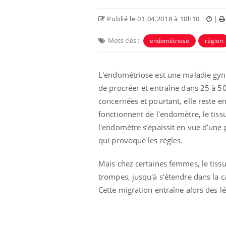
Publié le 01.04.2018 à 10h10
|
|
Mots clés :
endométriose
région
L'endométriose est une maladie gyn
de procréer et entraîne dans 25 à 5
concernées et pourtant, elle reste 
fonctionnent de l'endomètre, le tissu 
l'endomètre s’épaissit en vue d’une p
qui provoque les règles.
 pourrait-il
Le smartphone nuit-il à
la propagation du
l'apprentissage de la
lecture ?
Mais chez certaines femmes, le tissu
trompes, jusqu'à s'étendre dans la c
Cette migration entraîne alors des l
i manger moins
Mordue par une tique en
ines pourrait
vacances, elle reste dans
nt être bénéfique
le coma pendant 42 jours