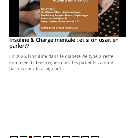
Youtube
Insuline & Charge mentale : et si on osait en
Youtube
Youtube
parler??
En 2026, l'insuline dans le diabète de type 2 reste
entourée d'idées reçues chez les patients comme
parfois chez les soignants.
Ecz
You
pour
L'ét
Vaca
Nos 