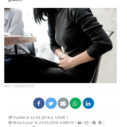
AKE1150SB/ISTOCK
Publié le 22.03.2018 à 12h00
|
Mise à jour le 23.03.2018 à 08h55
|
|
|
|