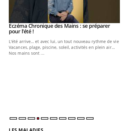
Eczéma Chronique des Mains : se préparer
Youtube
Youtube
pour l’été !
L'été arrive… et avec lui, un tout nouveau rythme de vie !
Vacances, plage, piscine, soleil, activités en plein air…
Nos mains sont ...
Dia
You
Le 
pers
ques
LES MALADIES