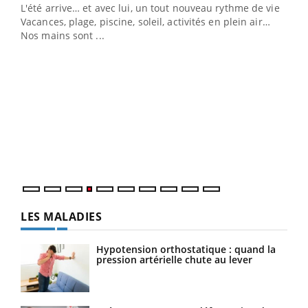
L'été arrive… et avec lui, un tout nouveau rythme de vie !
Vacances, plage, piscine, soleil, activités en plein air…
Nos mains sont ...
Dia
You
Le 
pers
ques
LES MALADIES
Hypotension orthostatique : quand la
pression artérielle chute au lever