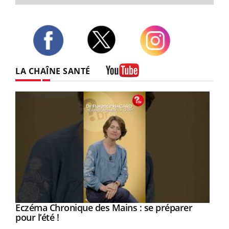
Twitter
Facebook
Instagram
LA CHAÎNE SANTÉ
Youtube
Eczéma Chronique des Mains : se préparer
Youtube
Youtube
pour l’été !