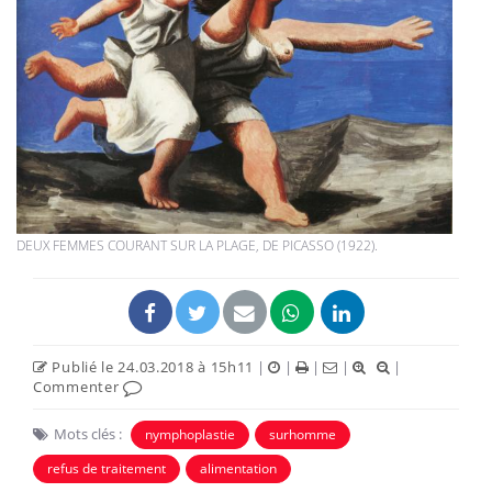
DEUX FEMMES COURANT SUR LA PLAGE, DE PICASSO (1922).
Publié le 24.03.2018 à 15h11
|
|
|
|
|
Commenter
Mots clés :
nymphoplastie
surhomme
refus de traitement
alimentation