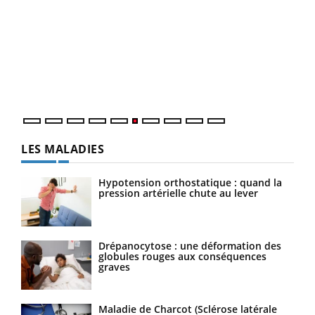
COU
You
Coup
vous
épis
LES MALADIES
Hypotension orthostatique : quand la
pression artérielle chute au lever
Drépanocytose : une déformation des
globules rouges aux conséquences
graves
Maladie de Charcot (Sclérose latérale