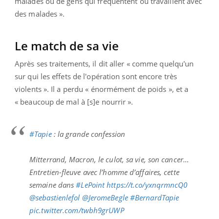
malades ou de gens qui fréquentent ou travaillent avec
des malades ».
Le match de sa vie
Après ses traitements, il dit aller « comme quelqu'un
sur qui les effets de l'opération sont encore très
violents ». Il a perdu « énormément de poids », et a
« beaucoup de mal à [s]e nourrir ».
#Tapie
: la grande confession
Mitterrand, Macron, le culot, sa vie, son cancer…
Entretien-fleuve avec l’homme d’affaires, cette
semaine dans
#LePoint
https://t.co/yxnqrmncQ0
@sebastienlefol
@JeromeBegle
#BernardTapie
pic.twitter.com/twbh9grUWP