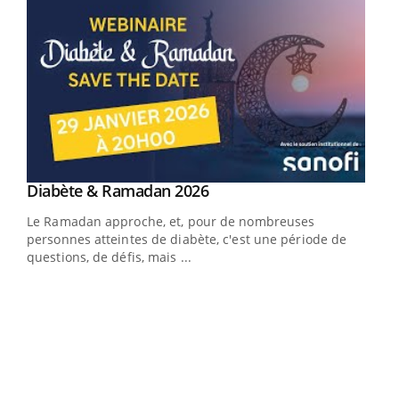
Youtube
Diabète & Ramadan 2026
Youtube
Le Ramadan approche, et, pour de nombreuses
vie !
personnes atteintes de diabète, c'est une période de
…
questions, de défis, mais ...
Un 
You
à l
Un é