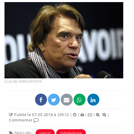
CLAUDE PARIS/AP/SIPA
Publié le 07.03.2018 à 23h12
|
|
|
|
|
Commenter
Mots clés :
cancer
métabolisme