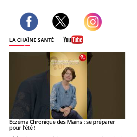
Twitter
Facebook
Instagram
LA CHAÎNE SANTÉ
Youtube
Eczéma Chronique des Mains : se préparer
Youtube
Youtube
pour l’été !