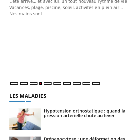
L'été arrive… et avec lui, un tout nouveau rythme de vie !
Vacances, plage, piscine, soleil, activités en plein air…
Nos mains sont ...
Dia
You
Le 
pers
ques
LES MALADIES
Hypotension orthostatique : quand la
pression artérielle chute au lever
Drépanocytose : une déformation des