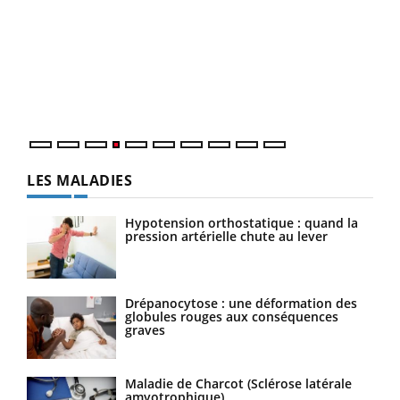
Dia
You
Le 
pers
ques
LES MALADIES
Hypotension orthostatique : quand la
pression artérielle chute au lever
Drépanocytose : une déformation des
globules rouges aux conséquences
graves
Maladie de Charcot (Sclérose latérale
amyotrophique)