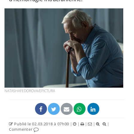
NATASHAFEDOROVA/EPICTURA
Publié le 02.03.2018 à 07h00
|
|
|
|
|
Commenter