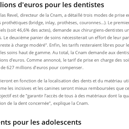
lions d'euros pour les dentistes
Mordue par un
barracuda, une petite fille
secourue grâce à un
olas Revel, directeur de la Cnam, a détaillé trois modes de prise 
réflexe essentiel
 prothétiques (bridge, inlay, prothèses, couronnes…). Le premie
ntiels (soit 46,6% des actes), demande aux chirurgiens-dentistes u
. Le deuxième panier de soins nécessiterait un effort de leur pa
reste à charge modéré". Enfin, les tarifs resteraient libres pour l
 les soins haut de gamme. Au total, la Cnam demande aux dentis
lions d'euros. Comme annoncé, le tarif de prise en charge des so
é de 627 millions d’euros pour compenser.
ont en fonction de la localisation des dents et du matériau util
omme les incisives et les canines seront mieux remboursées que ce
ectif est de "garantir l’accès de tous à des matériaux dont la qua
ation de la dent concernée", explique la Cnam.
ts pour les adolescents