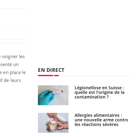
 soigner les
ésenté un
EN DIRECT
e en place le
f de leurs
Légionellose en Suisse :
Bilan prévention : ce que
quelle est l’origine de la
les kinés pourront
contamination ?
bientôt faire
Allergies alimentaires :
TDAH : quel est ce
une nouvelle arme contre
traitement autorisé aux
les réactions sévères
États-Unis ?