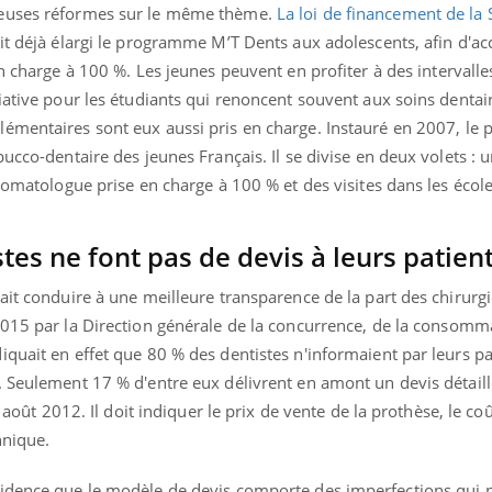
reuses réformes sur le même thème.
La loi de financement de la 
t déjà élargi le programme M’T Dents aux adolescents, afin d'
ac
en charge à 100 %.
Les jeunes peuvent en profiter à des intervalle
iative pour les étudiants qui renoncent souvent aux soins dentai
lémentaires sont eux aussi pris en charge.
Instauré en 2007, le
ucco-dentaire des jeunes Français. Il se divise en deux volets : 
stomatologue prise en charge à 100 % et des visites dans les écol
tes ne font pas de devis à leurs patien
ait conduire à une meilleure transparence de la part des chirurg
015 par la Direction générale de la concurrence, de la consomma
quait en effet que 80 % des dentistes n'informaient par leurs pa
. Seulement 17 % d'entre eux délivrent en amont un devis détaill
r août 2012. Il doit indiquer le prix de vente de la prothèse, le co
hnique.
vidence que le modèle de devis comporte des imperfections qui 