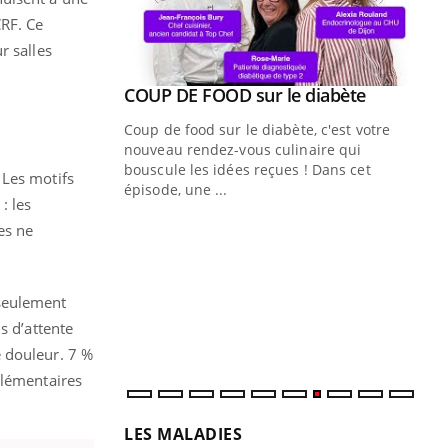
CRF. Ce
r salles
Youtube
COUP DE FOOD sur le diabète
Youtube
Coup de food sur le diabète, c'est votre
nouveau rendez-vous culinaire qui
bouscule les idées reçues ! Dans cet
 Les motifs
épisode, une ...
: les
Quand l’entreprise mise sur le bien
Ec
Youtube
You
es ne
Youtube
être global
quo
"Les rendez-vous de la santé et de la
Dan
qualité de vie au travail" de Pourquoi
der
 seulement
Docteur reçoivent Régis Blugeon, DRH et
com
s d’attente
directeur ...
et é
e douleur. 7 %
plémentaires
LES MALADIES