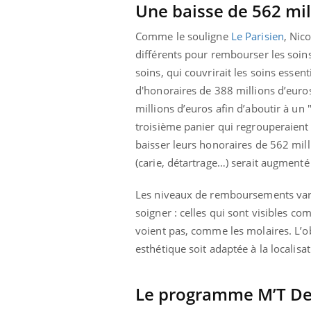
Une baisse de 562 mil
aleurs :
Grossesse et chaleur : ce
 le risque de
que dit la science
rimpe-t-il ?
Comme le souligne
Le Parisien
, Nic
différents pour rembourser les soins
soins, qui couvrirait les soins esse
d'honoraires de 388 millions d’euros
millions d’euros afin d’aboutir à un "
troisième panier qui regrouperaient
baisser leurs honoraires de 562 mil
(carie, détartrage…) serait augment
Les niveaux de remboursements varier
soigner : celles qui sont visibles c
voient pas, comme les molaires. L’obj
esthétique soit adaptée à la localis
Le programme M’T Den