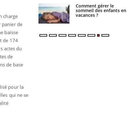
Comment gérer le
Cerveau : le mystère de la
sommeil des enfants en
"madeleine de Proust"
vacances ?
enfin expliqué
en charge
r panier de
ne baisse
rt de 174
es actes du
tes de
ins de base
isé pour la
lles qui ne se
lité