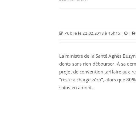
Publié le 22.02.2018 à 15h15
|
|
La ministre de la Santé Agnès Buzyn 
dents sans rien débourser. A sa dem
projet de convention tarifaire aux re
"reste à charge zéro", alors que 80%
 fin du comprimé
Le Viagra pourrait-il
soins en amont.
jours se profile-t-
freiner la propagation du
n ?
cancer ?
 votre ventre
Pourquoi manger moins
l les premiers
de protéines pourrait
 vos vacances ?
finalement être bénéfique