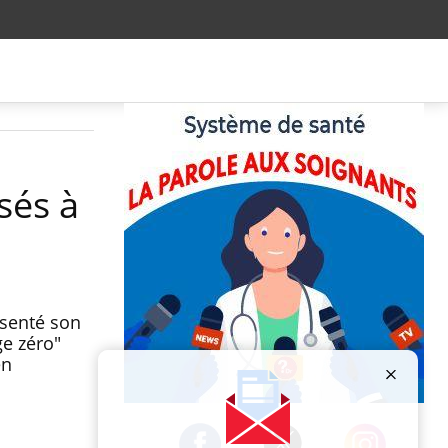
sés à
ésenté son
ge zéro"
en
Publicité