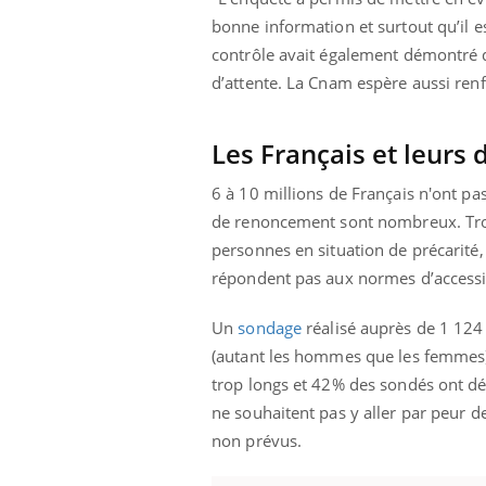
bonne information et surtout qu’il 
contrôle avait également démontré qu
d’attente. La Cnam espère aussi ren
Youtube
 Mains : se
Diabète & Ramadan 2026
Un 
Youtube
You
outube
fac
Le Ramadan approche, et, pour de
pré
Les Français et leurs 
un tout nouveau
nombreuses personnes atteintes de
Un 
lage, piscine,
diabète, c'est une période de questions, de
6 à 10 millions de Français n'ont p
mut
air… Nos mains
défis, mais ...
de renoncement sont nombreux. Trois
sant
num
personnes en situation de précarité
répondent pas aux normes d’accessi
Un
sondage
réalisé auprès de 1 12
(autant les hommes que les femmes) n
trop longs et 42% des sondés ont dé
ne souhaitent pas y aller par peur 
non prévus.