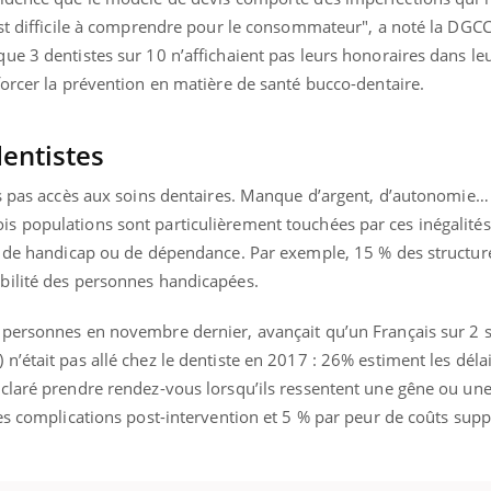
est difficile à comprendre pour le consommateur", a noté la DGC
e 3 dentistes sur 10 n’affichaient pas leurs honoraires dans leu
forcer la prévention en matière de santé bucco-dentaire.
« jumeau numérique » pour
tube
iliter l’accès à la médecine
Youtube
ventive
dentistes
établissement lié à un groupe
as pas accès aux soins dentaires. Manque d’argent, d’autonomie…
ualiste innove en matière de bilan de
 populations sont particulièrement touchées par ces inégalités 
é : l'utilisation d'un « jumeau
érique » permet ...
, de handicap ou de dépendance. Par exemple, 15 % des structur
bilité des personnes handicapées.
4 personnes
en novembre dernier, avançait qu’un Français sur 2
’était pas allé chez le dentiste en 2017 : 26% estiment les délai
claré prendre rendez-vous lorsqu’ils ressentent une gêne ou un
des complications post-intervention et 5 % par peur de coûts sup