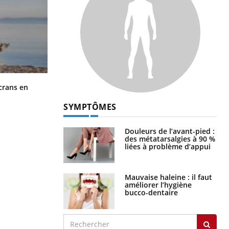
Toujours connectés : comment le
crans en
travail empiète de plus en plus sur
nos soirées
SYMPTÔMES
Douleurs de l’avant-pied :
des métatarsalgies à 90 %
liées à problème d’appui
Mauvaise haleine : il faut
améliorer l’hygiène
bucco-dentaire