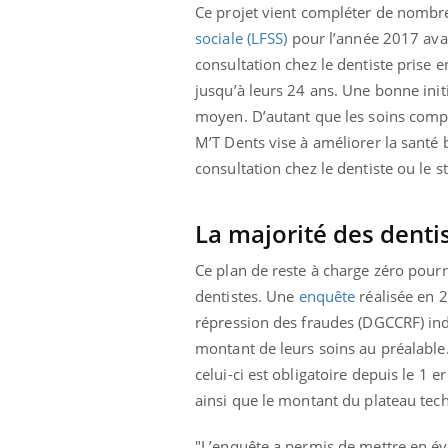
Ce projet vient compléter de nomb
sociale (LFSS)
pour l’année 2017 avai
consultation chez le dentiste prise 
jusqu’à leurs 24 ans. Une bonne init
moyen. D’autant que les soins comp
M’T Dents vise à améliorer la santé b
consultation chez le dentiste ou le 
La majorité des dentis
Ce plan de reste à charge zéro pourr
dentistes. Une
enquête
réalisée en 2
répression des fraudes (DGCCRF) indi
montant de leurs soins au préalable
celui-ci est obligatoire depuis le 1 e
ainsi que le montant du plateau tec
"L’enquête a permis de mettre en é