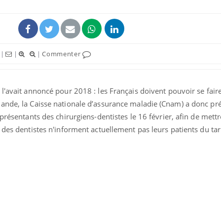
|
|
|
Commenter
l'avait annoncé pour 2018 : les Français doivent pouvoir se faire
ande, la Caisse nationale d’assurance maladie (Cnam) a donc pr
présentants des chirurgiens-dentistes le 16 février, afin de mettr
 des dentistes n'informent actuellement pas leurs patients du tari
Le smartphone nuit-il à
l'apprentissage de la
lecture ?
Mordue par une tique en
vacances, elle reste dans
le coma pendant 42 jours