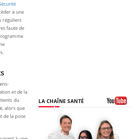
Sécurité
céder à une
s réguliers
res faute de
 programme
une
es.
ts
iens-
tion et de la
tients du
LA CHAÎNE SANTÉ
é, alors que
Youtube
ût de la pose
nuisent à une