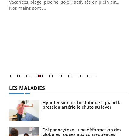
Vacances, plage, piscine, soleil, activités en plein air…
Nos mains sont ...
Dia
You
Le 
pers
ques
LES MALADIES
Hypotension orthostatique : quand la
pression artérielle chute au lever
Drépanocytose : une déformation des
globules rouges aux conséquences