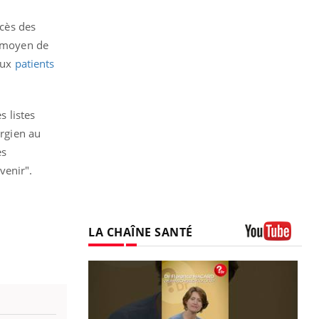
ccès des
n moyen de
deux
patients
s listes
urgien au
es
venir".
LA CHAÎNE SANTÉ
Youtube