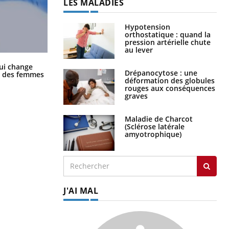
LES MALADIES
Hypotension
orthostatique : quand la
pression artérielle chute
au lever
La sieste empêche-t-elle de dormir
ui change
la nuit ?
Drépanocytose : une
ge des femmes
déformation des globules
rouges aux conséquences
graves
Maladie de Charcot
(Sclérose latérale
amyotrophique)
J'AI MAL