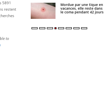
es 5891
par une tique en
Allergies alimentaires :
, elle reste dans
une nouvelle arme contre
ns restent
 pendant 42 jours
les réactions sévères
cherches
ble to
h