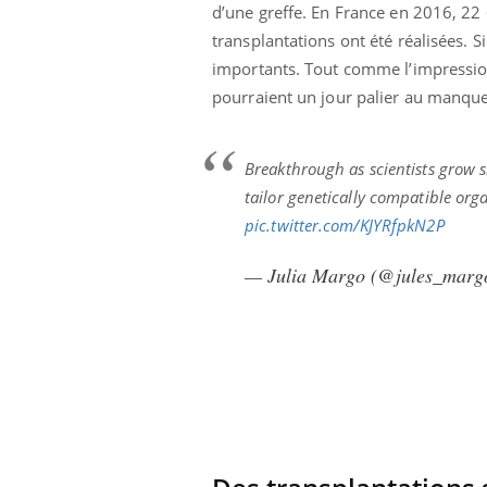
d’une greffe. En France en 2016, 22
lovirus : ce qui
Pourquoi votre ventre
ans la prise en
gâche-t-il les premiers
transplantations ont été réalisées. 
des femmes
jours de vos vacances ?
importants. Tout comme l’impression
s
pourraient un jour palier au manque
Breakthrough as scientists grow 
tailor genetically compatible org
pic.twitter.com/KJYRfpkN2P
— Julia Margo (@jules_marg