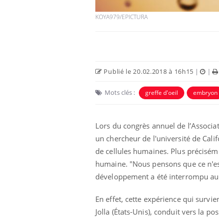
KOYA979/EPICTURA
Publié le 20.02.2018 à 16h15
|
|
Mots clés :
greffe d'oeil
embryon
Lors du congrès annuel de l’Associat
un chercheur de l'université de Ca
unya, dengue,
La sieste empêche-t-elle
e : que se passe-
de dormir la nuit ?
de cellules humaines. Plus préciséme
 le sud de la
humaine. "Nous pensons que ce n'est
développement a été interrompu au b
icaments GLP-1
VIH : la fin du comprimé
-ils aussi les os
tous les jours se profile-t-
elle enfin ?
En effet, cette expérience qui survie
Jolla (États-Unis), conduit vers la 