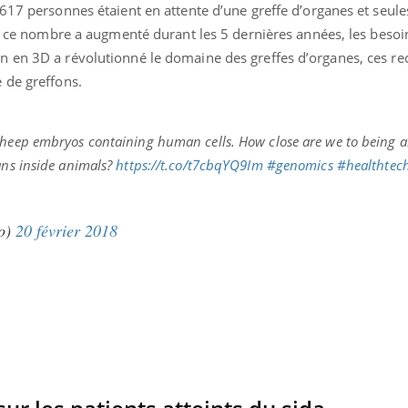
 617 personnes étaient en attente d’une greffe d’organes et seul
Pourquoi manger moins
Mordue 
de protéines pourrait
vacances
Si ce nombre a augmenté durant les 5 dernières années, les besoi
finalement être bénéfique
le coma
 en 3D a révolutionné le domaine des greffes d’organes, ces re
 de greffons.
sheep embryos containing human cells. How close are we to being a
ans inside animals?
https://t.co/t7cbqYQ9Im
#genomics
#healthtec
o)
20 février 2018