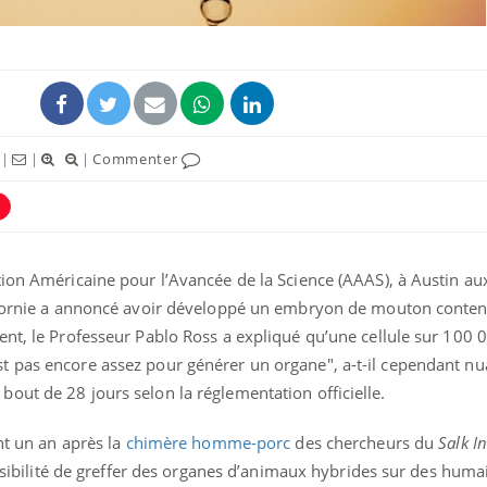
|
|
|
Commenter
ion Américaine pour l’Avancée de la Science (AAAS), à Austin aux
lifornie a annoncé avoir développé un embryon de mouton conte
Fortes chaleurs :
Grossess
pourquoi le risque de
que dit 
nt, le Professeur Pablo Ross a expliqué qu’une cellule sur 100 0
noyade grimpe-t-il ?
 pas encore assez pour générer un organe", a-t-il cependant nu
out de 28 jours selon la réglementation officielle.
Le Viagra pourrait-il
Le smart
freiner la propagation du
l'appren
cancer ?
lecture 
nt un an après la
chimère homme-porc
des chercheurs du
Salk In
possibilité de greffer des organes d’animaux hybrides sur des huma