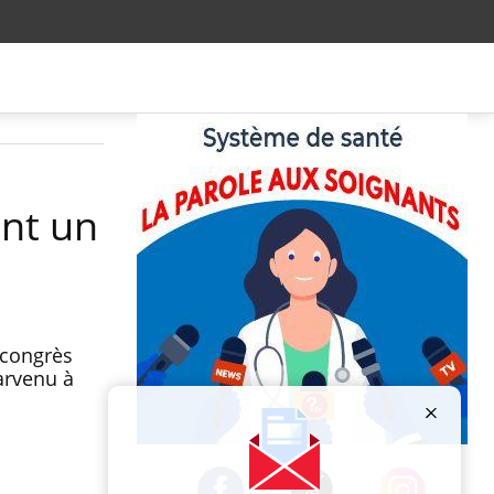
ent un
 congrès
parvenu à
Publicité