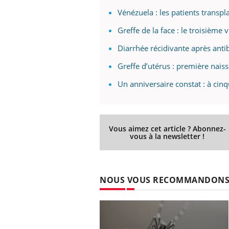
Vénézuela : les patients transp
Greffe de la face : le troisième
 Mains :
Carence en fer : comprendre pour
Ins
Diarrhée récidivante après antib
Youtube
You
Youtube
Youtube
prévenir
osa
Greffe d’utérus : première nais
aciles à aborder...
Fatigue, irritabilité, brouillard mental ou
En 2
Un anniversaire constat : à cinq
poser des
même alopécie… Les symptômes de la
rest
'un proche c'est
carence en fer sont multiples ce qui la rend
pat
...
Vous aimez cet article ? Abonnez-
vous à la newsletter !
NOUS VOUS RECOMMANDON