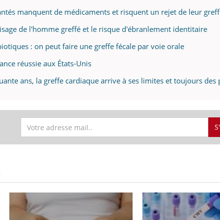
lantés manquent de médicaments et risquent un rejet de leur gref
 visage de l'homme greffé et le risque d'ébranlement identitaire
uline & Charge mentale : et si on
Eczéma Chronique des
iotiques : on peut faire une greffe fécale par voie orale
tube
Youtube
Youtube
Y
it en parler??
préparer pour l’été !
sance réussie aux États-Unis
026, l'insuline dans le diabète de type 2
L'été arrive… et avec lui,
uante ans, la greffe cardiaque arrive à ses limites et toujours des 
e entourée d'idées reçues chez les
rythme de vie ! Vacances, 
ients comme parfois chez les soignants.
soleil, activités en plein
sont ...
S
S