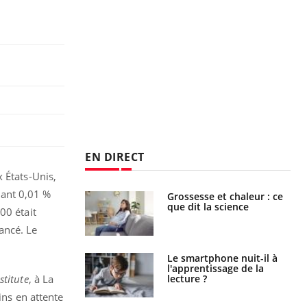
EN DIRECT
 États-Unis,
nant 0,01 %
e et chaleur : ce
Mordue par un
la science
barracuda, une petite fille
00 était
secourue grâce à un
réflexe essentiel
ancé. Le
phone nuit-il à
Légionellose en Suisse :
tissage de la
quelle est l’origine de la
?
contamination ?
stitute
, à La
ins en attente