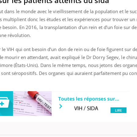
ur les patients atteints du sida
out dans le monde avec le vieillissement de la population et le su
rs multiplient donc les études et les expériences pour trouver u
e besoin. En 2016, la transplantation d’un rein et d’un foie sur 
ne révolution.
r le VIH qui ont besoin d’un don de rein ou de foie figurent sur de
de mourir en attendant, avait expliqué le Dr Dorry Segev, le chir
timore (États-Unis). Dans le même temps, nous jetons des organ
ont séropositifs. Des organes qui auraient parfaitement pu con