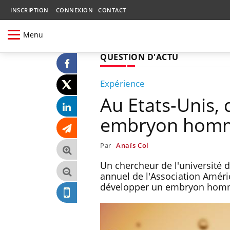
INSCRIPTION
CONNEXION
CONTACT
Menu
QUESTION D'ACTU
Expérience
Au Etats-Unis, 
embryon hom
Par
Anaïs Col
Un chercheur de l'université 
annuel de l'Association Améric
développer un embryon ho