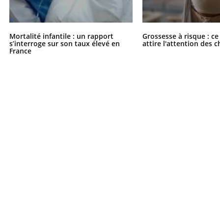
Mortalité infantile : un rapport
Grossesse à risque : ce
s’interroge sur son taux élevé en
attire l'attention des 
éma Chronique des Mains : se
tube
France
Youtube
parer pour l’été !
é arrive… et avec lui, un tout nouveau
me de vie ! Vacances, plage, piscine,
il, activités en plein air… Nos mains
 ...