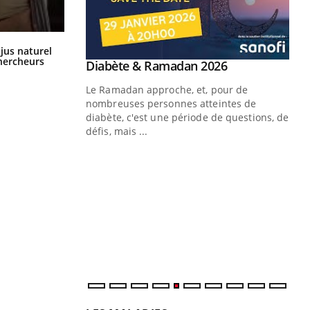
Comment oublier les écrans en
 jus naturel
vacances ?
chercheurs
Youtube
Diabète & Ramadan 2026
Youtube
Le Ramadan approche, et, pour de
nombreuses personnes atteintes de
diabète, c'est une période de questions, de
défis, mais ...
Un « jumeau numérique » pour
CO
Youtube
You
faciliter l’accès à la médecine
Youtube
Cou
préventive
nou
Un établissement lié à un groupe
bou
mutualiste innove en matière de bilan de
épi
santé : l'utilisation d'un « jumeau
numérique » permet ...