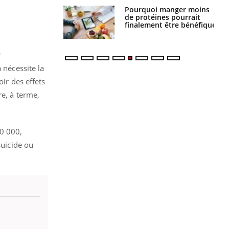
Pourquoi manger moins
Mordue par une tique en
de protéines pourrait
vacances, elle reste dans
finalement être bénéfique
le coma pendant 42 jours
r
 nécessite la
oir des effets
re, à terme,
50 000,
suicide ou