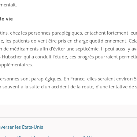
gmentait.
Pourquoi votre ventre
gâche-t-il les premiers
jours de vos vacances ?
de vie
estins, chez les personnes paraplégiques, entachent fortement leu
e, les patients doivent être pris en charge quotidiennement. Cela
n de médicaments afin d’éviter une septicémie. Il peut aussi y av
 Hubscher qui a conduit l’étude, ces progrès pourraient permett
upplémentaires.
ersonnes sont paraplégiques. En France, elles seraient environ 
 souvent à la suite d’un accident de la route, d’une tentative de 
averser les Etats-Unis