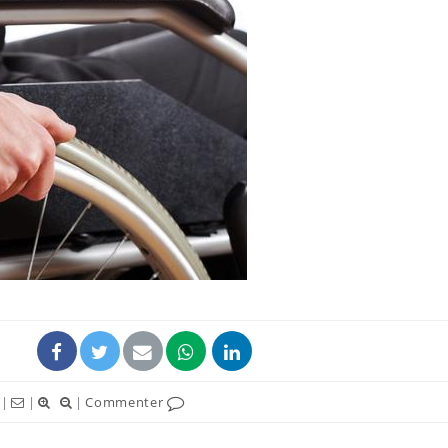
|
|
|
Commenter