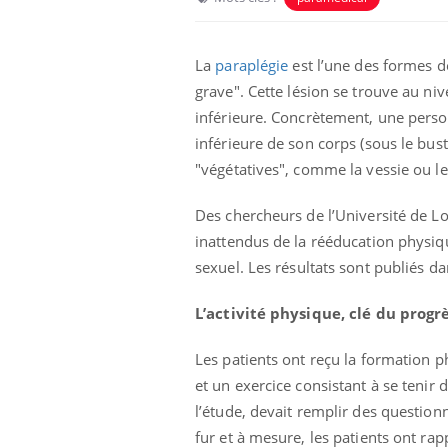
La
paraplégie
est l’une des formes de
grave".
Cette lésion se trouve au ni
inférieure. Concrètement, une person
inférieure de son corps (sous le bust
"végétatives", comme la vessie ou le 
Des chercheurs de l’Université de Lo
inattendus de la rééducation physiq
sexuel.
Les résultats sont publiés d
 oublier les
Chikungunya, dengue,
n vacances ?
West Nile : que se passe-
L’activité physique, clé du progr
t-il dans le sud de la
France ?
Les patients ont reçu la formation p
 connectés :
Les médicaments GLP-1
et un exercice consistant à se tenir 
le travail
protègent-ils aussi les os
de plus en plus
?
l’étude, devait remplir des question
soirées
fur et à mesure, les patients ont ra