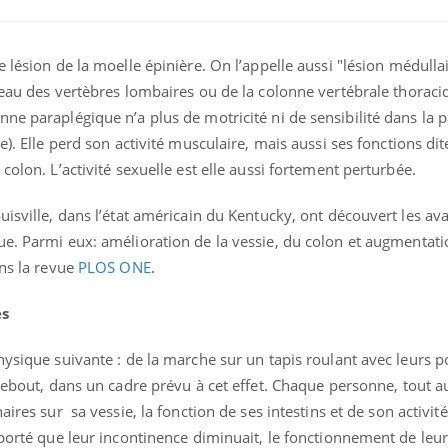
 lésion de la moelle épinière. On l’appelle aussi "lésion médulla
veau des vertèbres lombaires ou de la colonne vertébrale thoraci
ne paraplégique n’a plus de motricité ni de sensibilité dans la p
e).
Elle perd son activité musculaire, mais aussi ses fonctions dit
colon. L’activité sexuelle est elle aussi fortement perturbée.
uisville, dans l’état américain du Kentucky, ont découvert les av
ue.
Parmi eux: amélioration de la vessie, du colon et augmentati
ans la revue
PLOS ONE
.
La sieste empêche-t-elle
de dormir la nuit ?
ès
hysique suivante : de la marche sur un tapis roulant avec leurs 
VIH : la fin du comprimé
debout, dans un cadre prévu à cet effet.
Chaque personne, tout a
tous les jours se profile-t-
elle enfin ?
naires sur
sa vessie, la fonction de ses intestins et de son activité
pporté que leur incontinence diminuait, le fonctionnement de leur