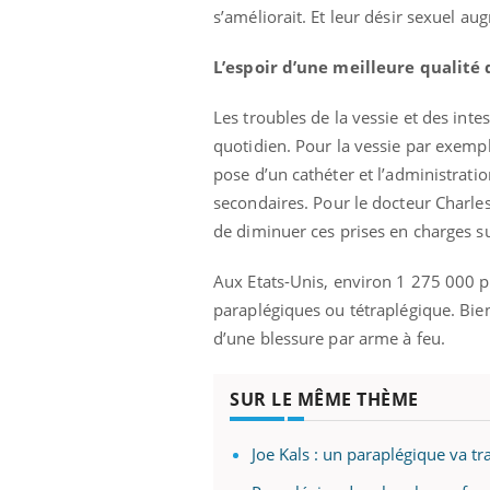
s’améliorait. Et leur désir sexuel au
olorectal : une
Cytomégalovirus : ce qui
e simple aurait
change dans la prise en
a donne au Pays
charge des femmes
L’espoir d’une meilleure qualité 
enceintes
Les troubles de la vessie et des int
quotidien.
Pour la vessie par exempl
pose d’un cathéter et l’administratio
secondaires.
Pour le docteur Charles
de diminuer ces prises en charges s
Aux Etats-Unis, environ 1 275 000 p
paraplégiques ou tétraplégique. Bien
d’une blessure par arme à feu.
SUR LE MÊME THÈME
Joe Kals : un paraplégique va tr