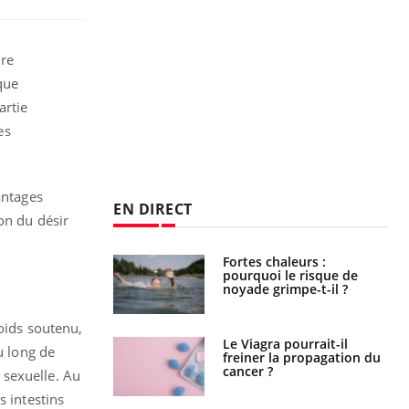
ire
que
artie
es
antages
EN DIRECT
on du désir
Fortes chaleurs :
Grossesse et chaleur : ce
pourquoi le risque de
que dit la science
noyade grimpe-t-il ?
poids soutenu,
Le Viagra pourrait-il
Le smartphone nuit-il à
u long de
freiner la propagation du
l'apprentissage de la
cancer ?
lecture ?
 sexuelle.
Au
s intestins