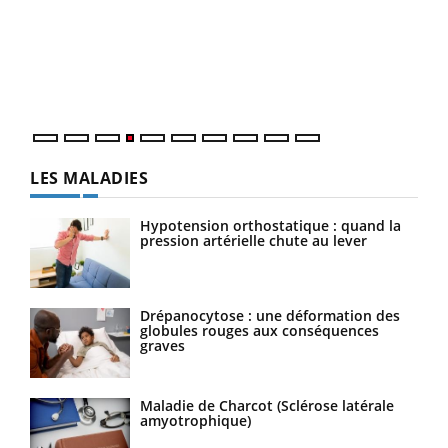
Le 
pers
ques
LES MALADIES
Hypotension orthostatique : quand la
pression artérielle chute au lever
Drépanocytose : une déformation des
globules rouges aux conséquences
graves
Maladie de Charcot (Sclérose latérale
amyotrophique)