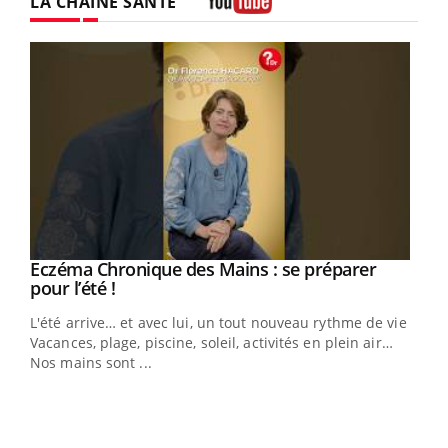
LA CHAÎNE SANTÉ
Youtube
Eczéma Chronique des Mains : se préparer
Youtube
Youtube
pour l’été !
L'été arrive… et avec lui, un tout nouveau rythme de vie !
Vacances, plage, piscine, soleil, activités en plein air…
Nos mains sont ...
Dia
You