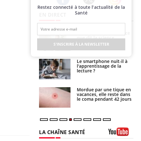
Restez connecté à toute l’actualité de la
Twitter
Facebook
Instagram
Santé
EN DIRECT
haleurs :
Grossesse et chaleur : ce
i le risque de
que dit la science
rimpe-t-il ?
S'INSCRIRE À LA NEWSLETTER
a pourrait-il
Le smartphone nuit-il à
la propagation du
l'apprentissage de la
lecture ?
i manger moins
Mordue par une tique en
éines pourrait
vacances, elle reste dans
ent être bénéfique
le coma pendant 42 jours
LA CHAÎNE SANTÉ
Youtube