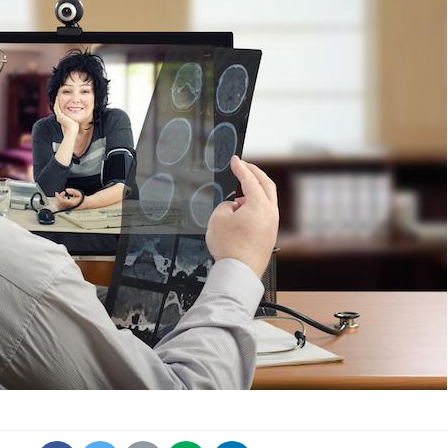
La sieste empêche-t-elle
Fortes c
de dormir la nuit ?
pourquo
noyade g
VIH : la fin du comprimé
Le Viagr
tous les jours se profile-t-
freiner 
elle enfin ?
cancer ?
Pourquoi votre ventre
Pourquo
gâche-t-il les premiers
de prot
jours de vos vacances ?
finalem