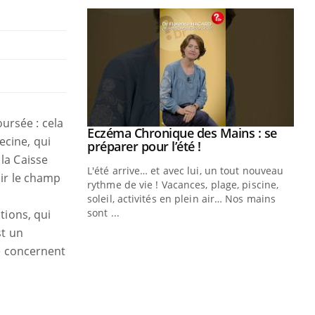
ursée : cela
ale : et si on
Eczéma Chronique des Mains : se
Youtube
ecine, qui
ube
Youtube
préparer pour l’été !
la Caisse
e diabète de type 2
L'été arrive… et avec lui, un tout nouveau
nir le champ
çues chez les
rythme de vie ! Vacances, plage, piscine,
ez les soignants.
soleil, activités en plein air… Nos mains
sont ...
tions, qui
Di
You
st un
Le 
ne concernent
nom
dia
défi