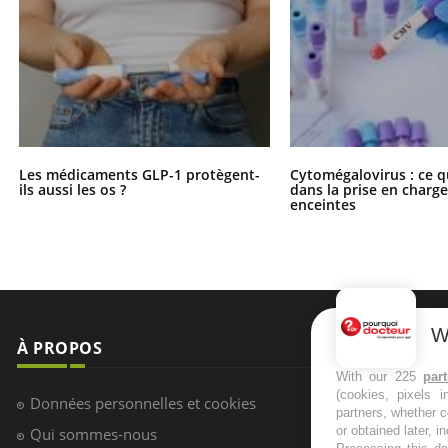
Les médicaments GLP-1 protègent-
Cytomégalovirus : ce q
ils aussi les os ?
dans la prise en char
enceintes
W
À PROPOS
NEWSLETT
With our 225
par
(cookies, pixels 
Recevez toute
Données personnelles et cookies
partners, whether c
infos santé
or obtained later, i
Qui sommes-nous