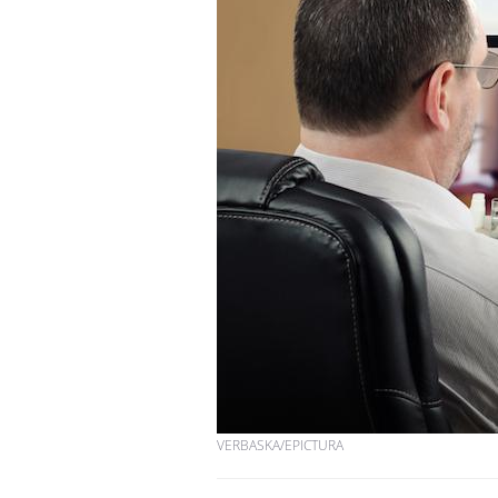
Chikungunya, dengue,
West Nile : que se passe-
t-il dans le sud de la
France ?
Les médicaments GLP-1
protègent-ils aussi les os
?
Cytomégalovirus : ce qui
change dans la prise en
charge des femmes
enceintes
VERBASKA/EPICTURA