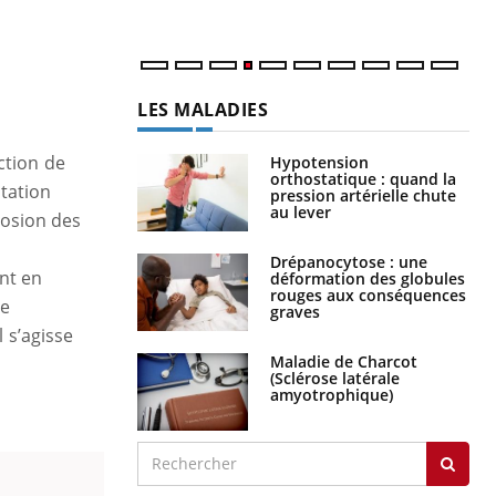
LES MALADIES
ction de
Hypotension
orthostatique : quand la
tation
pression artérielle chute
au lever
losion des
Drépanocytose : une
nt en
déformation des globules
rouges aux conséquences
ne
graves
l s’agisse
Maladie de Charcot
(Sclérose latérale
amyotrophique)