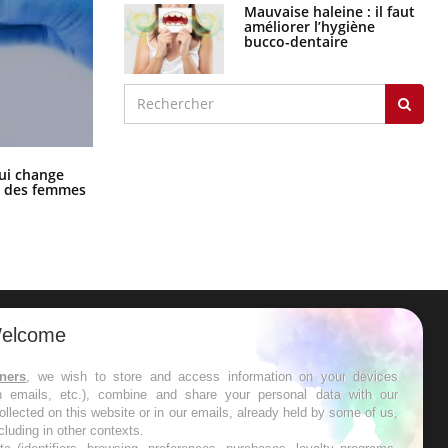
Mauvaise haleine : il faut
améliorer l’hygiène
bucco-dentaire
La sieste empêche-t-elle de dormir
ui change
la nuit ?
ge des femmes
elcome
ER
tners
, we wish to store and access information on your devices
in emails, etc.), combine and share your personal data with our
s les semaines les meilleures
ollected on this website or in our emails, already held by some of us,
ncluding in other contexts.