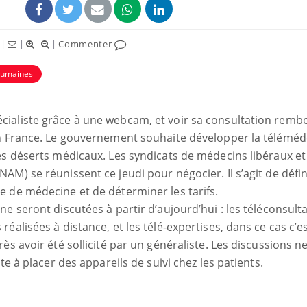
|
|
|
Commenter
 humaines
ialiste grâce à une webcam, et voir sa consultation rembo
ence en fer : comprendre pour
Insuline & Charge ment
tube
Youtube
en France. Le gouvernement souhaite développer la téléméd
Youtube
Yout
venir
osait en parler??
es déserts médicaux. Les syndicats de médecins libéraux et 
gue, irritabilité, brouillard mental ou
En 2026, l'insuline dans l
AM) se réunissent ce jeudi pour négocier. Il s’agit de défi
e alopécie… Les symptômes de la
reste entourée d'idées re
e de médecine et de déterminer les tarifs.
nce en fer sont multiples ce qui la rend
patients comme parfois ch
e seront discutées à partir d’aujourd’hui : les téléconsulta
éalisées à distance, et les télé-expertises, dans ce cas c’e
rès avoir été sollicité par un généraliste. Les discussions 
ste à placer des appareils de suivi chez les patients.