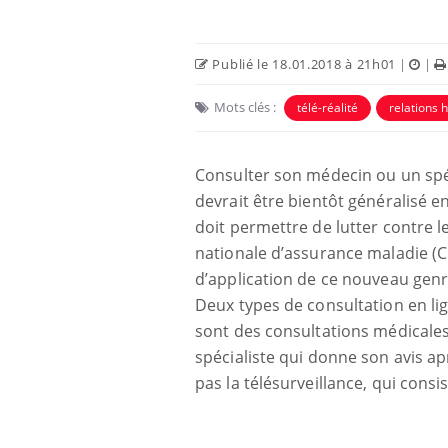
Publié le 18.01.2018 à 21h01
|
|
Mots clés :
télé-réalité
relations
Consulter son médecin ou un spéc
Eczéma Chronique des Mains :
Car
Youtube
You
devrait être bientôt généralisé 
Youtube
expliquer ma maladie
pré
doit permettre de lutter contre l
Il y a des sujets qui sont faciles à aborder...
Fati
nationale d’assurance maladie (CN
d'autres non ! D'un côté, poser des
mêm
d’application de ce nouveau genr
questions sur la maladie d'un proche c'est
care
montrer ...
...
Deux types de consultation en lign
sont des consultations médicales r
spécialiste qui donne son avis ap
pas la télésurveillance, qui consi