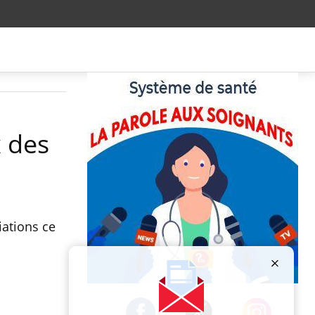
x des
ations ce
Publicité