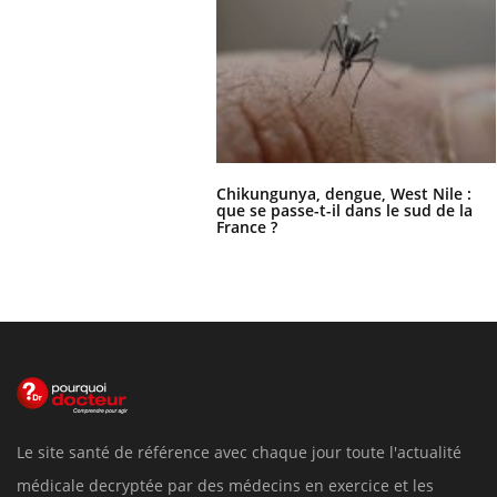
Chikungunya, dengue, West Nile :
que se passe-t-il dans le sud de la
France ?
Le site santé de référence avec chaque jour toute l'actualité
médicale decryptée par des médecins en exercice et les