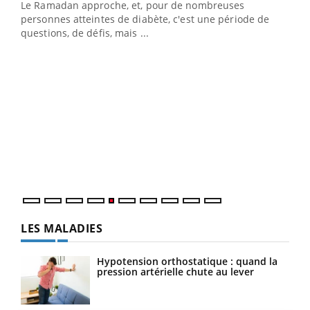
Le Ramadan approche, et, pour de nombreuses
vie !
personnes atteintes de diabète, c'est une période de
…
questions, de défis, mais ...
Un 
You
à l
Un é
mati
numé
LES MALADIES
Hypotension orthostatique : quand la
pression artérielle chute au lever