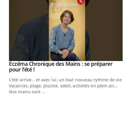
Eczéma Chronique des Mains : se préparer
Youtube
Youtube
pour l’été !
L'été arrive… et avec lui, un tout nouveau rythme de vie !
Vacances, plage, piscine, soleil, activités en plein air…
Nos mains sont ...
Dia
You
Le 
pers