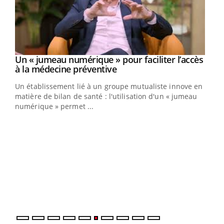
Un « jumeau numérique » pour faciliter l’accès
Youtube
Youtube
à la médecine préventive
Un établissement lié à un groupe mutualiste innove en
e
matière de bilan de santé : l'utilisation d'un « jumeau
numérique » permet ...
COU
You
Coup
vous
épis