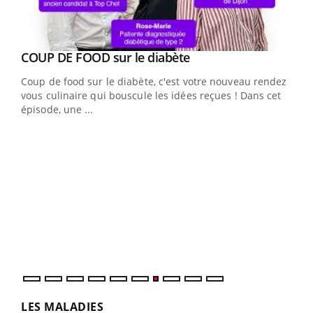
Youtube
cès
COUP DE FOOD sur le diabète
Youtube
Coup de food sur le diabète, c'est votre nouveau rendez-
 en
vous culinaire qui bouscule les idées reçues ! Dans cet
u
épisode, une ...
Qua
You
"Les
trav
DRH 
LES MALADIES