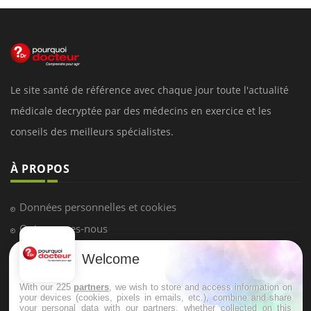
Le site santé de référence avec chaque jour toute l'actualité
médicale decryptée par des médecins en exercice et les
conseils des meilleurs spécialistes.
À PROPOS
Données personnelles et cookies
Qui sommes-nous
Conditions d'utilisation
Welcome
Plan du site
With our 225
partners
, we wish to store and access information on
Mentions Légales
your devices (cookies, pixels in emails, etc.), combine and share
your personal data with our partners, whether collected on this