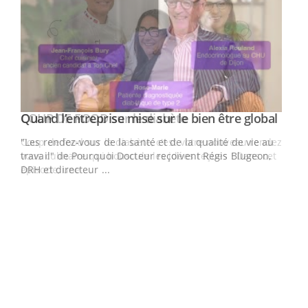
Yout
Quand l’entreprise mise sur le bien être global
Youtube
ndez-
"Les rendez-vous de la santé et de la qualité de vie au
cet
travail" de Pourquoi Docteur reçoivent Régis Blugeon,
DRH et directeur ...
Ecz
You
(3/3
Dans
vous
quot