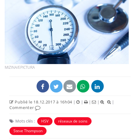
MIZINA/EPICTURA
Publié le 18.12.2017 à 16h04
|
|
|
|
|
Commenter
Mots clés :
HSV
réseaux de soins
Steve Thompson