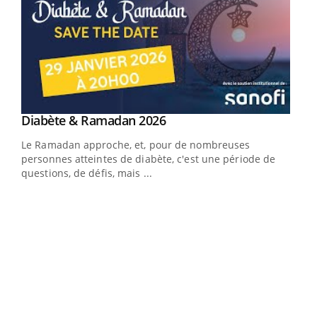
Youtube
Diabète & Ramadan 2026
Youtube
Le Ramadan approche, et, pour de nombreuses
personnes atteintes de diabète, c'est une période de
questions, de défis, mais ...
Un « jumeau numérique » pour faciliter l’accès
COU
Youtube
You
Youtube
à la médecine préventive
Coup
Un établissement lié à un groupe mutualiste innove en
vous
matière de bilan de santé : l'utilisation d'un « jumeau
épis
numérique » permet ...