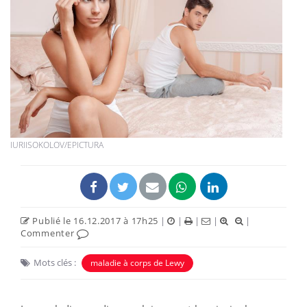
IURIISOKOLOV/EPICTURA
Publié le 16.12.2017 à 17h25
|
|
|
|
|
Commenter
Mots clés :
maladie à corps de Lewy