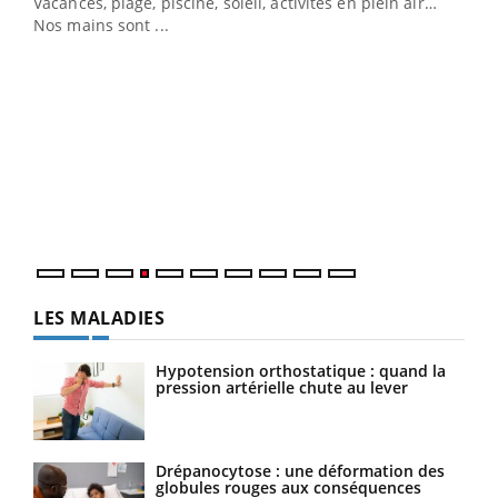
Vacances, plage, piscine, soleil, activités en plein air…
Nos mains sont ...
Dia
You
Le 
pers
ques
LES MALADIES
Hypotension orthostatique : quand la
pression artérielle chute au lever
Drépanocytose : une déformation des
globules rouges aux conséquences