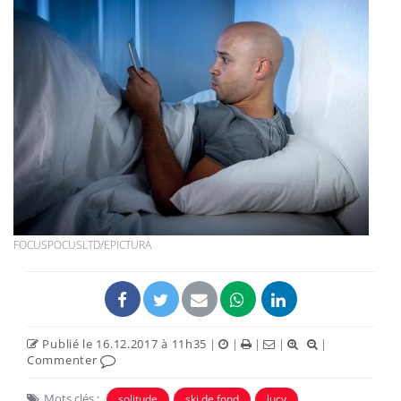
FOCUSPOCUSLTD/EPICTURA
Publié le 16.12.2017 à 11h35
|
|
|
|
|
Commenter
Mots clés :
solitude
ski de fond
lucy