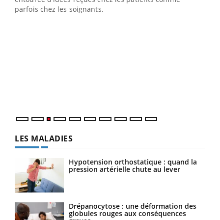
parfois chez les soignants.
Ecz
You
pour
L'ét
Vaca
Nos 
LES MALADIES
Hypotension orthostatique : quand la
pression artérielle chute au lever
Drépanocytose : une déformation des
globules rouges aux conséquences