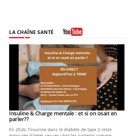
LA CHAÎNE SANTÉ
Youtube
Youtube
Insuline & Charge mentale : et si on osait en
Youtube
Youtube
parler??
En 2026, l'insuline dans le diabète de type 2 reste
entourée d'idées reçues chez les patients comme