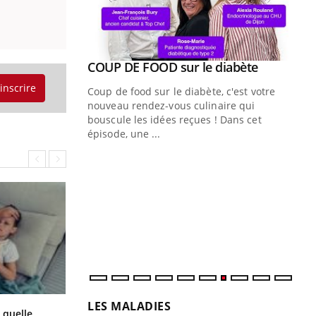
Youtube
ue » pour
COUP DE FOOD sur le diabète
Youtube
médecine
'inscrire
Coup de food sur le diabète, c'est votre
nouveau rendez-vous culinaire qui
n groupe
bouscule les idées reçues ! Dans cet
ière de bilan de
épisode, une ...
« jumeau
Qu
You
êtr
"Le
qua
Doc
dir
LES MALADIES
Syndrome métabolique : quels sont
 quelle