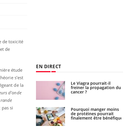
e de toxicité
et de
EN DIRECT
emière étude
héorie s’est
 fin du comprimé
Le Viagra pourrait-il
égeant de la
 jours se profile-t-
freiner la propagation du
n ?
cancer ?
ueurs d'onde
grande
 pas si
i votre ventre
Pourquoi manger moins
il les premiers
de protéines pourrait
 vos vacances ?
finalement être bénéfique