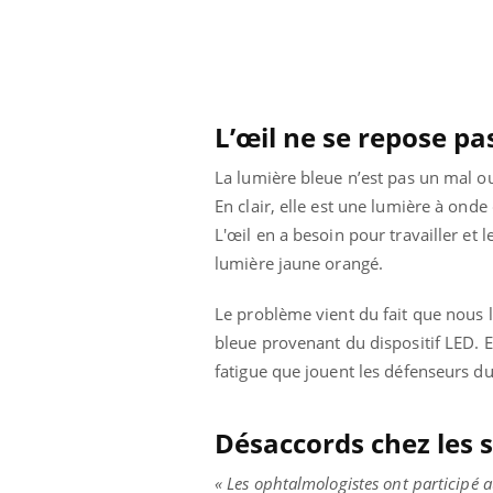
 oublier les
Chikungunya, dengue,
n vacances ?
West Nile : que se passe-
t-il dans le sud de la
France ?
L’œil ne se repose pa
La lumière bleue n’est pas un mal o
En clair, elle est une lumière à on
L'œil en a besoin pour travailler et 
lumière jaune orangé.
Le problème vient du fait que nous l
bleue provenant du dispositif LED. E
fatigue que jouent les défenseurs du
Désaccords chez les s
« Les ophtalmologistes ont participé 