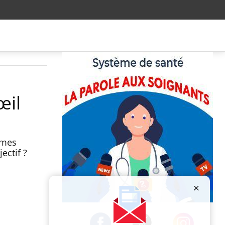
œil
èmes
ectif ?
Publicité