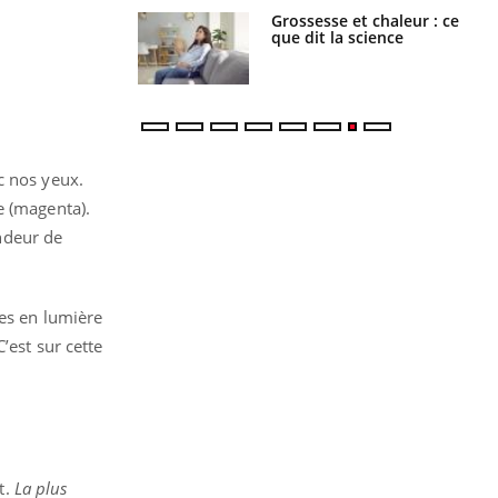
haleurs :
Grossesse et chaleur : ce
i le risque de
que dit la science
rimpe-t-il ?
c nos yeux.
e (magenta).
andeur de
hes en lumière
’est sur cette
t.
La plus