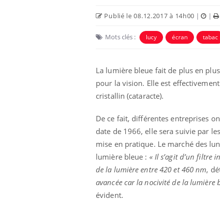
Publié le 08.12.2017 à 14h00
|
|
Mots clés :
lucy
écran
tabac
La lumière bleue fait de plus en plus 
pour la vision. Elle est effectiveme
cristallin (cataracte).
De ce fait, différentes entreprises 
date de 1966, elle sera suivie par l
 infantile : un
Toujours connectés :
mise en pratique. Le marché des lun
s’interroge sur
comment le travail
 élevé en France
empiète de plus en plus
lumière bleue :
«
Il s’agit d’un filtr
sur nos soirées
de la lumière entre 420 et 460 nm
, dé
avancée car la nocivité de la lumière 
 à risque : ce jus
Cancer colorectal : une
ttire l'attention
stratégie simple aurait
évident.
cheurs
changé la donne au Pays
basque