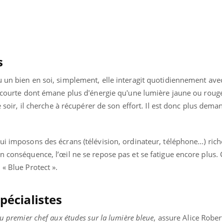
La sieste empêche-t-elle
Fortes c
de dormir la nuit ?
pourquo
noyade g
s
u un bien en soi, simplement, elle interagit quotidiennement ave
de courte dont émane plus d'énergie qu'une lumière jaune ou roug
le soir, il cherche à récupérer de son effort. Il est donc plus dem
ui imposons des écrans (télévision, ordinateur, téléphone…) ric
n conséquence, l’œil ne se repose pas et se fatigue encore plus. C
 « Blue Protect ».
pécialistes
au premier chef aux études sur la lumière bleue
, assure Alice Rober