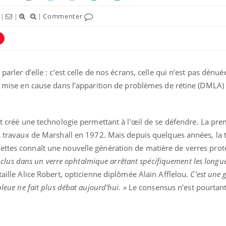
|
|
|
Commenter
parler d’elle : c’est celle de nos écrans, celle qui n’est pas dénué
nt mise en cause dans l’apparition de problèmes de rétine (DMLA) 
ont créé une technologie permettant à l’œil de se défendre. La pr
es travaux de Marshall en 1972. Mais depuis quelques années, la t
Les médicaments GLP-1
VIH : la
ettes connaît une nouvelle génération de matière de verres prot
protègent-ils aussi les os
tous les
?
elle enfi
e inclus dans un verre ophtalmique arrêtant spécifiquement les long
taille Alice Robert, opticienne diplômée Alain Afflelou.
C’est une 
bleue ne fait plus débat aujourd'hui.
»
Le consensus n’est pourtant
Cytomégalovirus : ce qui
Pourquo
change dans la prise en
gâche-t-
charge des femmes
jours de
enceintes