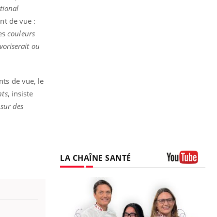
tional
nt de vue :
les
couleurs
voriserait ou
nts de vue, le
nts
, insiste
 sur des
LA CHAÎNE SANTÉ
Youtube