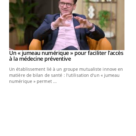
Un « jumeau numérique » pour faciliter l’accès
Youtube
Youtube
à la médecine préventive
Un établissement lié à un groupe mutualiste innove en
e
matière de bilan de santé : l'utilisation d'un « jumeau
numérique » permet ...
COU
You
Coup
vous
épis